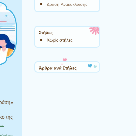
Δράση Ανακύκλωσης
Στήλες
Χωρίς στήλες
Άρθρα ανά Στήλες
δράση»
κό της
 →
ολιάστε