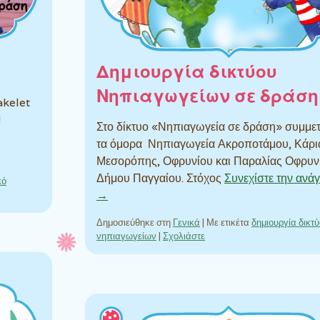
Δημιουργία δικτύου
Νηπιαγωγείων σε δράση
akelet
!
Στο δίκτυο «Νηπιαγωγεία σε δράση» συμμε
τα όμορα Νηπιαγωγεία Ακροποτάμου, Κάρι
Μεσορόπης, Οφρυνίου και Παραλίας Οφρυν
Δήμου Παγγαίου. Στόχος
Συνεχίστε την αν
κό
→
Δημοσιεύθηκε στη
Γενικά
|
Με ετικέτα
δημιουργία δικτ
νηπιαγωγείων
|
Σχολιάστε