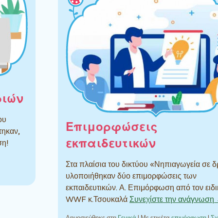
ριών
ου
Επιμορφώσεις
τηκαν,
εκπαιδευτικών
ράση!
Στα πλαίσια του δικτύου «Νηπιαγωγεία σε 
υλοποιήθηκαν δύο επιμορφώσεις των
εκπαιδευτικών. Α. Επιμόρφωση από τον ειδι
WWF κ.Τσουκαλά
Συνεχίστε την ανάγνωση
Δημοσιεύθηκε στη
Γενικά
|
Με ετικέτα
επιμόρφωση
|
Σχ