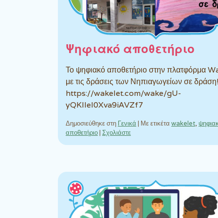
Ψηφιακό αποθετήριο
Το ψηφιακό αποθετήριο στην πλατφόρμα W
με τις δράσεις των Νηπιαγωγείων σε δράση
https://wakelet.com/wake/gU-
yQKlIeI0Xva9iAVZf7
Δημοσιεύθηκε στη
Γενικά
|
Με ετικέτα
wakelet
,
ψηφια
αποθετήριο
|
Σχολιάστε