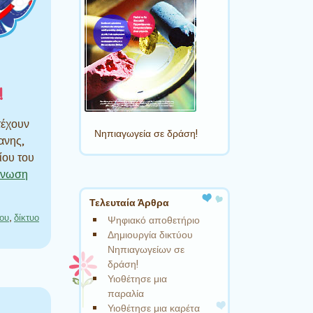
!
τέχουν
Νηπιαγωγεία σε δράση!
ανης,
ίου του
άγνωση
Τελευταία Άρθρα
ύου
,
δίκτυο
Ψηφιακό αποθετήριο
Δημιουργία δικτύου
Νηπιαγωγείων σε
δράση!
Υιοθέτησε μια
παραλία
Υιοθέτησε μια καρέτα