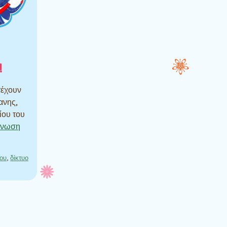
!
τέχουν
ανης,
ίου του
άγνωση
ύου
,
δίκτυο