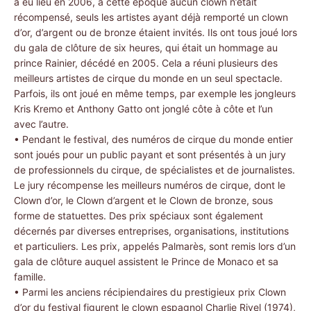
a eu lieu en 2006, à cette époque aucun clown n’était
récompensé, seuls les artistes ayant déjà remporté un clown
d’or, d’argent ou de bronze étaient invités. Ils ont tous joué lors
du gala de clôture de six heures, qui était un hommage au
prince Rainier, décédé en 2005. Cela a réuni plusieurs des
meilleurs artistes de cirque du monde en un seul spectacle.
Parfois, ils ont joué en même temps, par exemple les jongleurs
Kris Kremo et Anthony Gatto ont jonglé côte à côte et l’un
avec l’autre.
• Pendant le festival, des numéros de cirque du monde entier
sont joués pour un public payant et sont présentés à un jury
de professionnels du cirque, de spécialistes et de journalistes.
Le jury récompense les meilleurs numéros de cirque, dont le
Clown d’or, le Clown d’argent et le Clown de bronze, sous
forme de statuettes. Des prix spéciaux sont également
décernés par diverses entreprises, organisations, institutions
et particuliers. Les prix, appelés Palmarès, sont remis lors d’un
gala de clôture auquel assistent le Prince de Monaco et sa
famille.
• Parmi les anciens récipiendaires du prestigieux prix Clown
d’or du festival figurent le clown espagnol Charlie Rivel (1974),