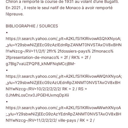
Chiron a remporté la course de 1931 au volant d’une Bugatti.
En 2021 , il reste le seul natif de Monaco à avoir remporté
l’épreuve.
BIBLIOGRAPHIE / SOURCES
•
https://r.search.yahoo.com/_ylt=A2KLfSi1KlRivowASQhXNyoA;
_ylu=Y29sbwNiZjEEcG9zAzIEdnRpZANMT0NVSTAxOV8xBHN
lYwNzcg–/RV=11/2/f/ 2ffr% 2fdossiers-pays% 2fmonaco%
2fpresentation-de-monaco% = 2f / RK% = 2f /
g7Blg7vaUZPQP8_kNMFNqMCcjBM-
•
https://r.search.yahoo.com/_ylt=A2KLfSi1KlRivowAWQhXNyoA;
_ylu=Y29sbwNiZjEEcG9zAzUEdnRpZANMT0NVSTAxOV8xBH
NlYwNzcg–/RV=10/2/2/2/2/2/ RK = 2 / RS =
0JhMhLosCnx0JPGEHUxmqDpXii
•
https://r.search.yahoo.com/_ylt=A2KLfSi1KlRivowAWwhXNyoA
;_ylu=Y29sbwNiZjEEcG9zAzYEdnRpZANMT0NVSTAxOV8xBH
NlYwNzcg–/RV=11/2/2/2/2/ ville-pays / RK = 2 /