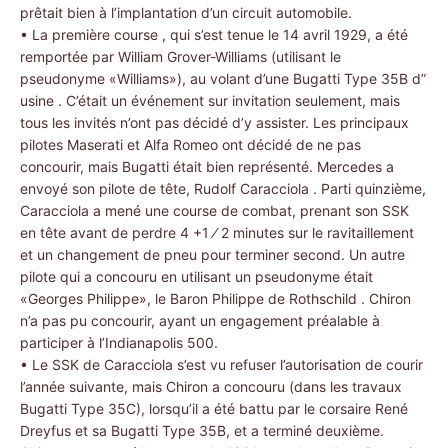
prêtait bien à l’implantation d’un circuit automobile.
• La première course , qui s’est tenue le 14 avril 1929, a été
remportée par William Grover-Williams (utilisant le
pseudonyme «Williams»), au volant d’une Bugatti Type 35B d”
usine . C’était un événement sur invitation seulement, mais
tous les invités n’ont pas décidé d’y assister. Les principaux
pilotes Maserati et Alfa Romeo ont décidé de ne pas
concourir, mais Bugatti était bien représenté. Mercedes a
envoyé son pilote de tête, Rudolf Caracciola . Parti quinzième,
Caracciola a mené une course de combat, prenant son SSK
en tête avant de perdre 4 +1 ⁄ 2 minutes sur le ravitaillement
et un changement de pneu pour terminer second. Un autre
pilote qui a concouru en utilisant un pseudonyme était
«Georges Philippe», le Baron Philippe de Rothschild . Chiron
n’a pas pu concourir, ayant un engagement préalable à
participer à l’Indianapolis 500.
• Le SSK de Caracciola s’est vu refuser l’autorisation de courir
l’année suivante, mais Chiron a concouru (dans les travaux
Bugatti Type 35C), lorsqu’il a été battu par le corsaire René
Dreyfus et sa Bugatti Type 35B, et a terminé deuxième.