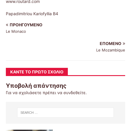
www.routard.com
Papadimitriou Kariofyllia Β4
ΠΡΟΗΓΟΎΜΕΝΟ
Le Monaco
ΕΠΌΜΕΝΟ
Le Mozambique
ΚΆΝΤΕ ΤΟ ΠΡΏΤΟ ΣΧΌΛΙΟ
Υποβολή απάντησης
Για να σχολιάσετε πρέπει να
συνδεθείτε
.