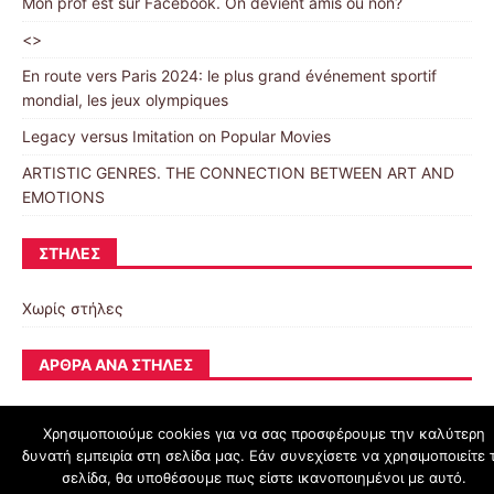
Mon prof est sur Facebook. On devient amis ou non?
<>
En route vers Paris 2024: le plus grand événement sportif
mondial, les jeux olympiques
Legacy versus Imitation on Popular Movies
ARTISTIC GENRES. THE CONNECTION BETWEEN ART AND
EMOTIONS
ΣΤΉΛΕΣ
Χωρίς στήλες
ΆΡΘΡΑ ΑΝΆ ΣΤΉΛΕΣ
Χρησιμοποιούμε cookies για να σας προσφέρουμε την καλύτερη
δυνατή εμπειρία στη σελίδα μας. Εάν συνεχίσετε να χρησιμοποιείτε 
schoolpress.sch.gr
σελίδα, θα υποθέσουμε πως είστε ικανοποιημένοι με αυτό.