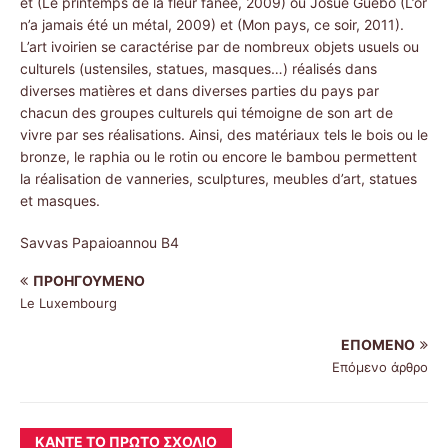
et (Le printemps de la fleur fanée, 2009) ou Josué Guébo (L’or
n’a jamais été un métal, 2009) et (Mon pays, ce soir, 2011).
L’art ivoirien se caractérise par de nombreux objets usuels ou
culturels (ustensiles, statues, masques…) réalisés dans
diverses matières et dans diverses parties du pays par
chacun des groupes culturels qui témoigne de son art de
vivre par ses réalisations. Ainsi, des matériaux tels le bois ou le
bronze, le raphia ou le rotin ou encore le bambou permettent
la réalisation de vanneries, sculptures, meubles d’art, statues
et masques.
Savvas Papaioannou B4
ΠΡΟΗΓΟΎΜΕΝΟ
Le Luxembourg
ΕΠΌΜΕΝΟ
Επόμενο άρθρο
ΚΆΝΤΕ ΤΟ ΠΡΏΤΟ ΣΧΌΛΙΟ