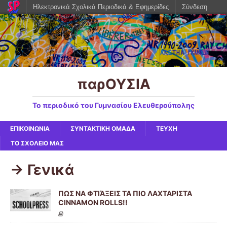
Ηλεκτρονικά Σχολικά Περιοδικά & Εφημερίδες
Σύνδεση
παρΟΥΣΙΑ
Το περιοδικό του Γυμνασίου Ελευθερούπολης
ΕΠΙΚΟΙΝΩΝΙΑ
ΣΥΝΤΑΚΤΙΚΗ ΟΜΑΔΑ
ΤΕΥΧΗ
ΤΟ ΣΧΟΛΕΙΟ ΜΑΣ
-> Γενικά
ΠΩΣ ΝΑ ΦΤΙΆΞΕΙΣ ΤΑ ΠΙΟ ΛΑΧΤΑΡΙΣΤΑ
CINNAMON ROLLS!!