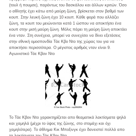
(τουλ ή πουμσε), παρόντως του δασκάλου και άλλων κριτών. Όσο
ο αθλητής έχει κάτω από μαύρη ζώνη, βρίσκεται στον βαθμό των
κουπ. Στην λευκή ζώνη έχει 10 κουπ. Κάθε φορά που αλλάζει
ζώνη, τα κουπ του μειώνονται κατά 1 ώσπου να αποκτήσει ένα
κουπ στην μισή μαύρη ζώνη. Μόλις πάρει τη μαύρη ζώνη αποκτάει
ένα νταν. Στη συνέχεια, μπορεί να συνεχίσει να δίνει εξετάσεις
στην εθνική ομοσπονδία Τάε Κβο Ντο της χώρας του για να
αποκτήσει περισσότερα. Ο μέγιστος αριθμός νταν είναι 9.
Αγωνιστικό Τάε Κβον Ντο
Το Τάε Κβον Ντο χαρακτηρίζεται απο θεαματικά λακτίσματα ψηλά
και χαμηλά (μέχρι το ύψος της ζώνης, στο στομάχι και όχι
χαμηλότερα). Το άθλημα Κικ Μποξινγκ έχει δανειστεί πολλά απο
τα λακτίσματα του Τάε Κβον Ντο.