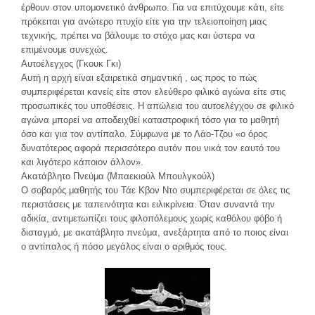
έρθουν στον υπομονετικό άνθρωπο. Για να επιτύχουμε κάτι, είτε
πρόκειται για ανώτερο πτυχίο είτε για την τελειοποίηση μιας
τεχνικής, πρέπει να βάλουμε το στόχο μας και ύστερα να
επιμένουμε συνεχώς.
Αυτοέλεγχος (Γκουκ Γκι)
Αυτή η αρχή είναι εξαιρετικά σημαντική , ως προς το πώς
συμπεριφέρεται κανείς είτε στον ελεύθερο φιλικό αγώνα είτε στις
προσωπικές του υποθέσεις. Η απώλεια του αυτοελέγχου σε φιλικό
αγώνα μπορεί να αποδειχθεί καταστροφική τόσο για το μαθητή
όσο και για τον αντίπαλο. Σύμφωνα με το Λάο-Τζου «ο όρος
δυνατότερος αφορά περισσότερο αυτόν που νικά τον εαυτό του
και λιγότερο κάποιον άλλον».
Ακατάβλητο Πνεύμα (Μπαεκιούλ Μπουλγκούλ)
Ο σοβαρός μαθητής του Τάε Κβον Ντο συμπεριφέρεται σε όλες τις
περιστάσεις με ταπεινότητα και ειλικρίνεια. Όταν συναντά την
αδικία, αντιμετωπίζει τους φιλοπόλεμους χωρίς καθόλου φόβο ή
δισταγμό, με ακατάβλητο πνεύμα, ανεξάρτητα από το ποιος είναι
ο αντίπαλος ή πόσο μεγάλος είναι ο αριθμός τους.