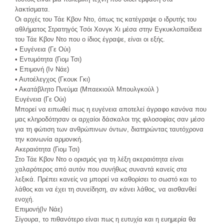
λακτίσματα.
Οι αρχές του Τάε Κβον Ντο, όπως τις κατέγραψε ο ιδρυτής του
αθλήματος Στρατηγός Τσόι Χονγκ Χι μέσα στην Εγκυκλοπαίδεια
του Τάε Κβον Ντο που ο ίδιος έγραψε, είναι οι εξής.
• Ευγένεια (Γε Ούι)
• Εντυμότητα (Γιομ Τσι)
• Επιμονή (Ιν Νάε)
• Αυτοέλεγχος (Γκουκ Γκι)
• Ακατάβλητο Πνεύμα (Μπαεκιούλ Μπουλγκούλ )
Ευγένεια (Γε Ούι)
Μπορεί να ειπωθεί πως η ευγένεια αποτελεί άγραφο κανόνα που
μας κληροδότησαν οι αρχαίοι δάσκαλοι της φιλοσοφίας σαν μέσο
για τη φώτιση των ανθρώπινων όντων, διατηρώντας ταυτόχρονα
την κοινωνία αρμονική.
Ακεραιότητα (Γιομ Τσι)
Στο Τάε Κβον Ντο ο ορισμός για τη λέξη ακεραιότητα είναι
χαλαρότερος από αυτόν που συνήθως συναντά κανείς στα
λεξικά. Πρέπει κανείς να μπορεί να καθορίσει το σωστό και το
λάθος και να έχει τη συνείδηση, αν κάνει λάθος, να αισθανθεί
ενοχή.
Επιμονή(Ιν Νάε)
Σίγουρα, το πιθανότερο είναι πως η ευτυχία και η ευημερία θα