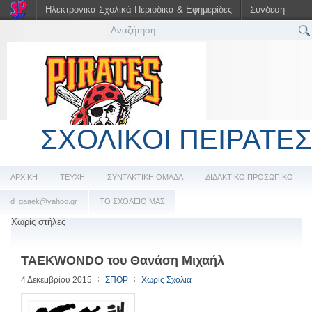
Ηλεκτρονικά Σχολικά Περιοδικά & Εφημερίδες
Σύνδεση
ΣΧΟΛΙΚΟΙ ΠΕΙΡΑΤΕΣ
ΑΡΧΙΚΗ
ΤΕΥΧΗ
ΣΥΝΤΑΚΤΙΚΗ ΟΜΑΔΑ
ΔΙΔΑΚΤΙΚΟ ΠΡΟΣΩΠΙΚΟ
d_gaaek@yahoo.gr
ΤΟ ΣΧΟΛΕΙΟ ΜΑΣ
Χωρίς στήλες
TAEKWONDO του Θανάση Μιχαήλ
4 Δεκεμβρίου 2015
ΣΠΟΡ
Χωρίς Σχόλια