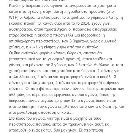
Κατά την διάρκεια ενός αγώνα, απαγορεύονται τα χτυπήματα
κάτω από τη ζώνη, στην πλάτη ,η γροθιά στο πρόσωπο (στο
WTF),οι λαβές, τα κλεισίματα, το σπρώξιμο, το γύρισμα πλάτης, η
εκούσια πτώση. Οι κανονισμοί από το το 2014, έχουν γίνει
αυστηρότεροι, όπου προστέθηκαν οι παρακάτω απαγορεύσεις
(παραβάσεις): η ακούσια πτώση ελλείψει ισορροπίας, η
οπισθοχώρηση περισσοτέρων των 3 βημάτων, χωρίς αμυντικό
χτύπημα, η κυκλική κίνηση γύρω από τον αντίπαλο.
Οι δυο αντίπαλοι φοράνε κάσκα, θώρακα, σπασουάρ
(προστατευτικό για τα γεννητικά όργανα), επικαλαμίδες και
γάντια, και μάχονται σε 3 γύρους των 2 λεπτών. Ανάλογα με το τι
χτυπήματα κάνουν και πού χτυπάνε (στο θώρακα: 1 πόντος για
απλό λάκτισμα, 2 πόντοι για περιστροφικό, ενώ στο κεφάλι: 3
πόντοι για απλό χτύπημα, 4 πόντοι για περιστροφικό) παίρνουν
πόντους. Οι παραβάσεις αφαιρούν πόντους. Για την ασφάλεια των
αθλητών, σε περιπτώσεις εμφανούς άνισου αγώνα, όπως της
διαφοράς πόντων μεγαλύτερης των 12, ο αγώνας διακόπτεται
από το διαιτητή. Τον αγώνα επιβλέπουν από κοντά ο διαιτητής και
από μεγαλύτερη απόσταση οι κριτές.
Στο τέλος του αγώνα, νικητής είναι ο μαχητής με τους
περισσότερους πόντους, εκτός αν προκληθεί νοκ άουτ, και
αποσυρθεί ο ένας εκ των δύο μαχητών. Σε περίπτωση