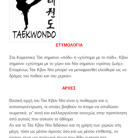
ΕΤΥΜΟΛΟΓΙΑ
Στα Κορεάτικα Τάε σημαίνει «πόδι» ή «χτύπημα με το πόδι», Κβον
σημαίνει «χτύπημα με το χέρι» και Ντο σημαίνει «τρόπος ζωής».
Επομένως Τάε Κβον Ντο μπορεί να μεταφρασθεί ελεύθερα ως «ο
δρόμος του ποδιού και του χεριού».
ΑΡΧΕΣ
Βασική αρχή του Τάε Κβον Ντο είναι η πειθαρχία και η
αυτοσυγκέντρωση, οι οποίες βοηθούν το άτομο να αποδώσει
σωματικά, γι” αυτό και καλλιεργούνται συνεχώς στην προπόνηση
από αυτούς που ασκούν το άθλημα.
Αν και το Τάε Κβον Ντο διδάσκει και τη χρήση των χεριών στη
μάχη, τόσο ως μέσου άμυνας όσο και ως μέσου επίθεσης, εν
τούτοις είναι μια πολεμική τέχνη που δίδει έμφαση στα