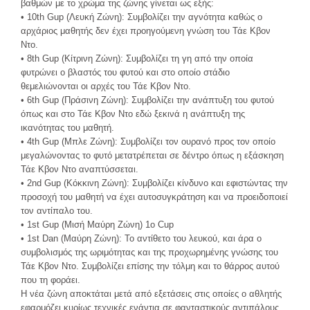
βαθμών με το χρώμα της ζώνης γίνεται ως εξής:
• 10th Gup (Λευκή Ζώνη): Συμβολίζει την αγνότητα καθώς ο
αρχάριος μαθητής δεν έχει προηγούμενη γνώση του Τάε Κβον
Ντο.
• 8th Gup (Κίτρινη Ζώνη): Συμβολίζει τη γη από την οποία
φυτρώνει ο βλαστός του φυτού και στο οποίο στάδιο
θεμελιώνονται οι αρχές του Τάε Κβον Ντο.
• 6th Gup (Πράσινη Zώνη): Συμβολίζει την ανάπτυξη του φυτού
όπως και στο Τάε Κβον Ντο εδώ ξεκινά η ανάπτυξη της
ικανότητας του μαθητή.
• 4th Gup (Μπλε Zώνη): Συμβολίζει τον ουρανό προς τον οποίο
μεγαλώνοντας το φυτό μετατρέπεται σε δέντρο όπως η εξάσκηση
Τάε Κβον Ντο αναπτύσσεται.
• 2nd Gup (Κόκκινη Zώνη): Συμβολίζει κίνδυνο και εφιστώντας την
προσοχή του μαθητή να έχει αυτοσυγκράτηση και να προειδοποιεί
τον αντίπαλο του.
• 1st Gup (Μισή Μαύρη Zώνη) 1ο Cup
• 1st Dan (Μαύρη Zώνη): Το αντίθετο του λευκού, και άρα ο
συμβολισμός της ωριμότητας και της προχωρημένης γνώσης του
Τάε Κβον Ντο. Συμβολίζει επίσης την τόλμη και το θάρρος αυτού
που τη φοράει.
Η νέα ζώνη αποκτάται μετά από εξετάσεις στις οποίες ο αθλητής
εφαρμόζει κυρίως τεχνικές ενάντια σε φανταστικούς αντιπάλους