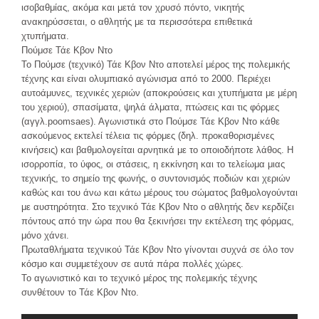
ισοβαθμίας, ακόμα και μετά τον χρυσό πόντο, νικητής
ανακηρύσσεται, ο αθλητής με τα περισσότερα επιθετικά
χτυπήματα.
Πούμσε Τάε Κβον Ντο
Το Πούμσε (τεχνικό) Τάε Κβον Ντο αποτελεί μέρος της πολεμικής
τέχνης και είναι ολυμπιακό αγώνισμα από το 2000. Περιέχει
αυτοάμυνες, τεχνικές χεριών (αποκρούσεις και χτυπήματα με μέρη
του χεριού), σπασίματα, ψηλά άλματα, πτώσεις και τις φόρμες
(αγγλ.poomsaes). Αγωνιστικά στο Πούμσε Τάε Κβον Ντο κάθε
ασκούμενος εκτελεί τέλεια τις φόρμες (δηλ. προκαθορισμένες
κινήσεις) και βαθμολογείται αρνητικά με το οποιοδήποτε λάθος. Η
ισορροπία, το ύφος, οι στάσεις, η εκκίνηση και το τελείωμα μιας
τεχνικής, το σημείο της φωνής, ο συντονισμός ποδιών και χεριών
καθώς και του άνω και κάτω μέρους του σώματος βαθμολογούνται
με αυστηρότητα. Στο τεχνικό Τάε Κβον Ντο ο αθλητής δεν κερδίζει
πόντους από την ώρα που θα ξεκινήσει την εκτέλεση της φόρμας,
μόνο χάνει.
Πρωταθλήματα τεχνικού Τάε Κβον Ντο γίνονται συχνά σε όλο τον
κόσμο και συμμετέχουν σε αυτά πάρα πολλές χώρες.
Το αγωνιστικό και το τεχνικό μέρος της πολεμικής τέχνης
συνθέτουν το Τάε Κβον Ντο.