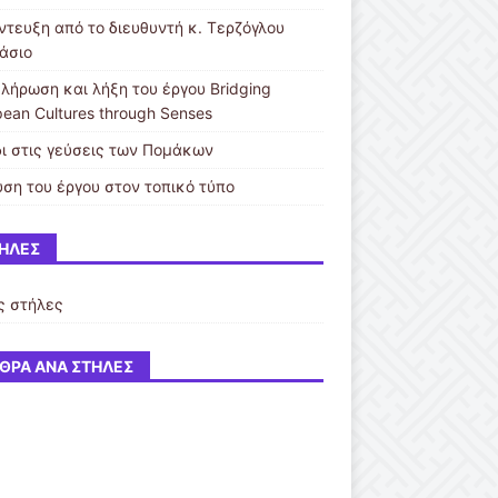
ντευξη από το διευθυντή κ. Τερζόγλου
άσιο
λήρωση και λήξη του έργου Bridging
pean Cultures through Senses
δι στις γεύσεις των Πομάκων
υση του έργου στον τοπικό τύπο
ΉΛΕΣ
ς στήλες
ΘΡΑ ΑΝΆ ΣΤΉΛΕΣ