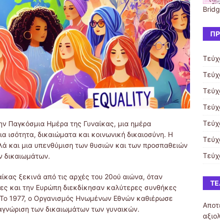
Bridg
ΠΡ
Τεύχ
Τεύχ
Τεύχ
Τεύχ
Τεύχ
την Παγκόσμια Ημέρα της Γυναίκας, μια ημέρα
α ισότητα, δικαιώματα και κοινωνική δικαιοσύνη. Η
Τεύχ
λλά και μια υπενθύμιση των θυσιών και των προσπαθειών
Τεύχ
ών δικαιωμάτων.
ίκας ξεκινά από τις αρχές του 20ού αιώνα, όταν
ΤΕ
ίες και την Ευρώπη διεκδίκησαν καλύτερες συνθήκες
. Το 1977, ο Οργανισμός Ηνωμένων Εθνών καθιέρωσε
Αποτ
αγνώριση των δικαιωμάτων των γυναικών.
αξιο