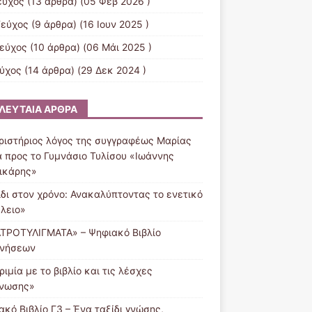
εύχος
(13 άρθρα) (05 Φεβ 2026 )
Τεύχος
(9 άρθρα) (16 Ιουν 2025 )
Τεύχος
(10 άρθρα) (06 Μάι 2025 )
εύχος
(14 άρθρα) (29 Δεκ 2024 )
ΛΕΥΤΑΊΑ ΆΡΘΡΑ
ριστήριος λόγος της συγγραφέως Μαρίας
 προς το Γυμνάσιο Τυλίσου «Ιωάννης
ικάρης»
ίδι στον χρόνο: Ανακαλύπτοντας το ενετικό
λειο»
ΤΡΟΤΥΛΙΓΜΑΤΑ» – Ψηφιακό Βιβλίο
νήσεων
ιμία με το βιβλίο και τις λέσχες
νωσης»
ακό Βιβλίο Γ3 – Ένα ταξίδι γνώσης,