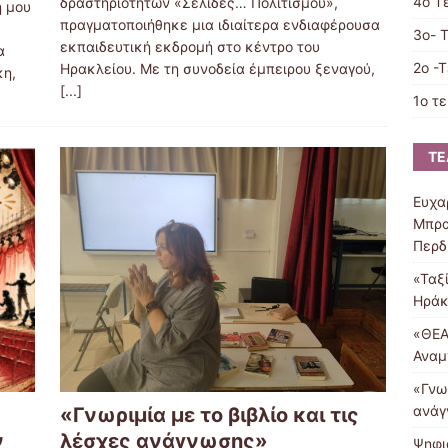
4ο Τ
δραστηριοτήτων «Σελίδες… Πολιτισμού»,
 μου
πραγματοποιήθηκε μια ιδιαίτερα ενδιαφέρουσα
3o- 
εκπαιδευτική εκδρομή στο κέντρο του
α
2ο -
Ηρακλείου. Με τη συνοδεία έμπειρου ξεναγού,
κη,
[...]
1ο τ
ΤΕ
Ευχα
Μπρα
Περδ
«Ταξ
Ηράκ
«ΘΕΑ
Αναμ
«Γνωρ
ανάγ
«Γνωριμία με το βιβλίο και τις
ν
λέσχες ανάγνωσης»
Ψηφι