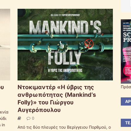
ου
Ντοκιμαντέρ «Η ύβρις της
Πράσ
ανθρωπότητας (Mankind’s
ΆΡ
Folly)» του Γιώργου
Αυγερόπουλου
αινία
ούδι
0
ΤΕ
 in
Από τις δύο πλευρές του Βερίγγειου Πορθμού, ο