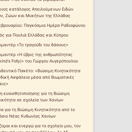
ινος κατάλογος Απειλούμενων Ειδών
ν, Ζώων και Μυκήτων της Ελλάδας
εβρουαρίου: Παγκόσμια Ημέρα Ραδιοφώνου
ός για Πουλιά Ελλάδας και Κύπρου
ιμαντέρ «Το τραγούδι του δάσους»
ιμαντέρ «Η ύβρις της ανθρωπότητας
ind’s Folly)» του Γιώργου Αυγερόπουλου
ιδευτικό Πακέτο: «Βιώσιμη Κινητικότητα
Οδική Ασφάλεια μέσα από Βιωματικές
εις»
η ευαισθητοποίησης για τη Βιώσιμη
τικότητα σε σχολεία των Χανίων
σα για τη Βιώσιμη Κινητικότητα από το
άσιο Νέας Κυδωνίας Χανίων
ομαι και ενεργώ για το σχολείο μου, τον