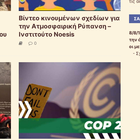
τις 
Βίντεο κινουμένων σχεδίων για
ΣΑ
την Ατμοσφαιρική Ρύπανση –
8/8/
ου
Ινστιτούτο Noesis
την 
0
οι μ
-
Σ