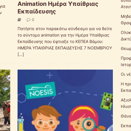
συνά
Animation Ημέρα Υπαίθριας
για
Ατσι
Εκπαίδευσης
ν
Μηδε
0
Θρα
Πατήστε στον παρακάτω σύνδεσμο για να δείτε
Ολοκ
το σύντομο animation για την Ημέρα Υπαίθριας
Δικτ
Εκπαίδευσης που έφτιαξε το ΚΕΠΕΑ Βάμου:
ΗΜΕΡΑ ΥΠΑΙΘΡΙΑΣ ΕΚΠΑΙΔΕΥΣΗΣ 7 ΝΟΕΜΒΡΙΟΥ
Θεωρ
[...]
Προφ
Ιστο
Οι νέ
Η πρ
Εκπα
Αξιο
Ηλιο
Θάνα
Εκπα