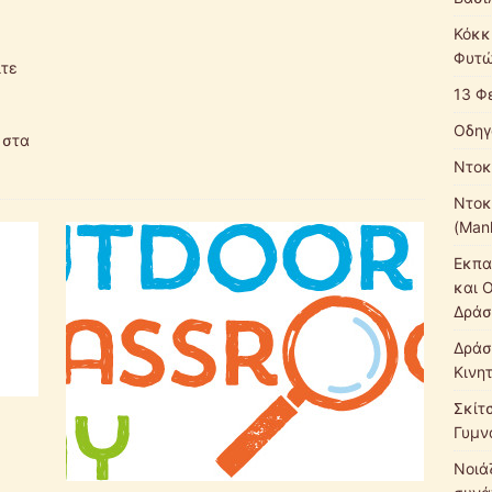
Κόκκ
Φυτώ
ίτε
13 Φ
ς
Οδηγ
 στα
Ντοκ
Ντοκ
(Mank
Εκπα
και 
Δράσ
Δράσ
Κινη
Σκίτ
Γυμν
Νοιάζ