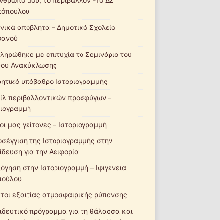
νθρωπό μου, το περιβάλλον -1ο ΔΣ
πόπουλου
νικά απόβλητα – Δημοτικό Σχολείο
ψανού
ληρώθηκε με επιτυχία το Σεμινάριο του
ύου Ανακύκλωσης
ητικό υπόβαθρο Ιστοριογραμμής
ίλ περιβαλλοντικών προσφύγων –
ριογραμμή
οι μας γείτονες – Ιστοριογραμμή
οσέγγιση της Ιστοριογραμμής στην
ίδευση για την Αειφορία
λόγηση στην Ιστοριογραμμή – Ιφιγένεια
πούλου
τοι εξαιτίας ατμοσφαιρικής ρύπανσης
ιδευτικό πρόγραμμα για τη θάλασσα και