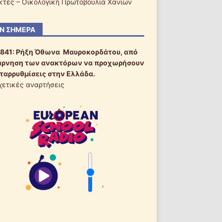
ακτές – Οικολογική Πρωτοβουλία Χανίων
Ν ΣΉΜΕΡΑ
1841:
Ρήξη Όθωνα  Μαυροκορδάτου, από
άρνηση των ανακτόρων να προχωρήσουν
εταρρυθμίσεις στην Ελλάδα.
χετικές αναρτήσεις
'