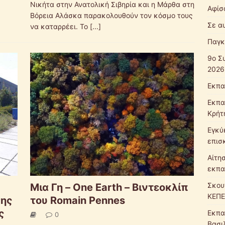
Νικήτα στην Ανατολική Σιβηρία και η Μάρθα στη
Αφίσ
Βόρεια Αλάσκα παρακολουθούν τον κόσμο τους
Σε α
να καταρρέει. Το
[...]
Παγκ
9ο Σ
2026
Εκπα
Εκπα
Κρήτ
Εγκύ
επισ
Αίτη
εκπα
Σκου
Μια Γη – One Earth – Βιντεοκλίπ
ΚΕΠΕ
σης
του Romain Pennes
ς
Εκπα
0
Βασι