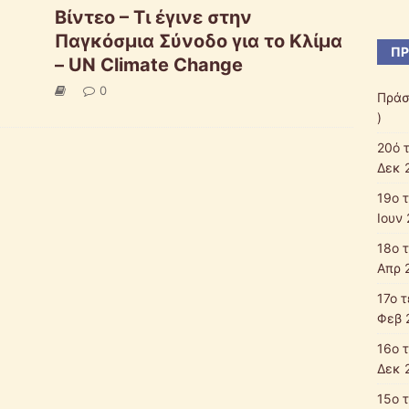
Βίντεο – Τι έγινε στην
Παγκόσμια Σύνοδο για το Κλίμα
ΠΡ
– UN Climate Change
0
Πράσ
)
20ό 
Δεκ 
19ο 
Ιουν 
18ο 
Απρ 
17ο 
Φεβ 
16ο 
Δεκ 
15ο 