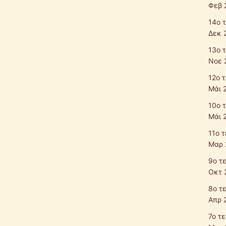
Φεβ 
14ο 
Δεκ 
13ο 
Νοε 
12ο 
Μάι 
10ο 
Μάι 
11ο 
Μαρ 
9ο τ
Οκτ 
8ο τ
Απρ 
7ο τ