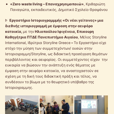
«
Zero
waste
living
– Επαναχρησιμοποιώ»
, Κριθαριώτη
Παναγιώτα, εκπαιδευτικός, Δημοτικό Σχολείο Θραψάνου
Þ
Εργαστήριο Ιστοριογραμμμής
«Οι νέοι γείτονες» μια
διεθνής ιστοριογραμμή με έμφαση στην αειφόρο
κατοικία,
με την
Ηλιοπούλου Ιφιγένεια,
Επικ
o
υρη
Καθηγήτρια ΠΤΔΕ Πανεπιστήμιο Αιγαίου
, Μέλος Storyline
International, Ιδρύτρια Storyline Greece
–
Το Εργαστήριο είχε
στόχο την μύηση των συμμετεχόντων/ ουσών στην
Ιστοριογραμμη/Storyline, ως διδακτική προσέγγιση θεμάτων
περιβάλλοντος και αειφορίας. Οι συμμετέχοντες είχαν την
ευκαιρία να βιώσουν την ανάπτυξη ενός θέματος με
έμφαση στην αειφόρο κατοικία, να αναστοχαστούν σε
σχέση με τη δική τους διδακτική πράξη και τέλος, να
συνδέσουν το βίωμα με το θεωρητικό υπόβαθρο της
Ιστοριογραμμης.