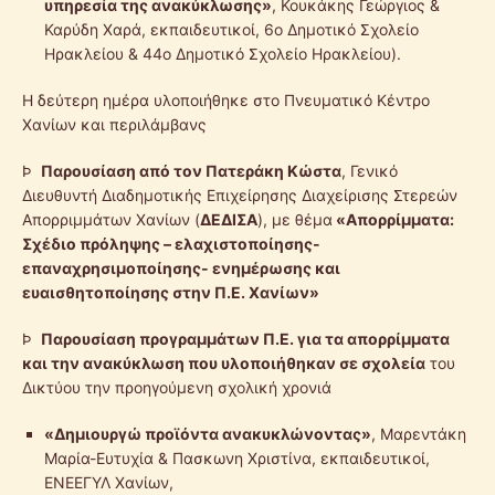
υπηρεσία της ανακύκλωσης»
, Κουκάκης Γεώργιος &
Καρύδη Χαρά, εκπαιδευτικοί, 6ο Δημοτικό Σχολείο
Ηρακλείου & 44ο Δημοτικό Σχολείο Ηρακλείου).
Η δεύτερη ημέρα υλοποιήθηκε στο Πνευματικό Κέντρο
Χανίων και περιλάμβανς
Þ
Παρουσίαση από τον
Πατεράκη Κώστα
, Γενικό
Διευθυντή Διαδημοτικής Επιχείρησης Διαχείρισης Στερεών
Απορριμμάτων Χανίων (
ΔΕΔΙΣΑ
), με θέμα
«Απορρίμματα:
Σχέδιο πρόληψης – ελαχιστοποίησης-
επαναχρησιμοποίησης- ενημέρωσης και
ευαισθητοποίησης στην Π.Ε. Χανίων»
Þ
Παρουσίαση προγραμμάτων Π.Ε. για τα απορρίμματα
και την ανακύκλωση που υλοποιήθηκαν σε σχολεία
του
Δικτύου την προηγούμενη σχολική χρονιά
«Δημιουργώ προϊόντα ανακυκλώνοντας»
, Μαρεντάκη
Μαρία-Ευτυχία & Πασκωνη Χριστίνα, εκπαιδευτικοί,
ΕΝΕΕΓΥΛ Χανίων,