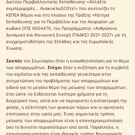
Δικτύου Περιβαλλοντικής Εκπαίδευσης «Αλλάξτε
συμπεριφορές… ΑνακυκλωSOSτε!» που συντονίζει το
ΚΕΠΕΑ Βάμου και στο πλαίσιο της Πράξης «Κέντρα
Εκπαίδευσης για το Περιβάλλον και την Αειφορία» με
κωδικό ΟΠΣ 6004470, του Προγράμματος «Ανθρώπινο
Δυναμικό και Κοινωνική Συνοχή (ΠΑΔΚΣ) 2021-2027» με τη
συγχρηματοδότηση της Ελλάδας και της Ευρωπαϊκής
Ένωσης.
Σκοπός
του Σεμιναρίου ήταν η ευαισθητοποίηση για το θέμα
των απορριμμάτων.
Στόχοι
ήταν η συζήτηση για τη συμβολή
του σχολείου και της εκπαίδευσης γενικότερα στην
αντιμετώπιση του προβλήματος των απορριμμάτων και
ειδικά για το μεγάλο θέμα της μείωσης των απορριμμάτων,
έτσι ώστε να ξοδεύονται λιγότερα χρήματα για τη
διαχείρισή τους, αλλά και να περιοριστεί η καταστροφή της
φύσης, η εξάντληση των φυσικών πόρων και οι αρνητικές
επιπτώσεις στην υγεία μας. Ένας σημαντικός τρόπος
μείωσης των απορριμμάτων είναι η επαναχρησιμοποίηση
όσο το δυνατόν περισσότερων από αυτά. Παράλληλα, η
επαναχρησιμοποίηση είναι ιδανικός τρόπος δημιουργικής