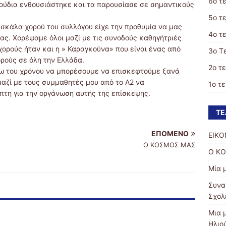
6ο τ
ούδια ενθουσιάστηκε και τα παρουσίασε σε σημαντικούς
5ο τ
ασκάλα χορού του συλλόγου είχε την προθυμία να μας
4ο τ
ας. Χορέψαμε όλοι μαζί με τις συνοδούς καθηγήτριές
χορούς ήταν και η » Καραγκούνα» που είναι ένας από
3ο Τ
ρούς σε όλη την Ελλάδα.
2ο τ
ζω του χρόνου να μπορέσουμε να επισκεφτούμε ξανά
μαζί με τους συμμαθητές μου από το Α2 να
1ο τ
άπτη για την οργάνωση αυτής της επίσκεψης.
ΤΕ
ΕΠΌΜΕΝΟ
ΕΙΚΟ
Ο ΚΟΣΜΟΣ ΜΑΣ
Ο Κ
Μία 
Συνα
Σχολ
Μια 
Ηλιο