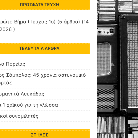
ΠΡΌΣΦΑΤΑ ΤΕΎΧΗ
ρώτο Βήμα (Τεύχος 1ο)
(5 άρθρα) (14
2026 )
ΤΕΛΕΥΤΑΊΑ ΆΡΘΡΑ
λο Πορείας
ς Σόμπολος: 45 χρόνια αστυνομικό
ορτάζ
ομανητά Λευκάδας
ι 1 χαϊκού για τη γλώσσα
ικοί συνομιλητές
ΣΤΉΛΕΣ