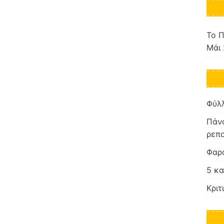
Το Π
Μάι 
Φύλ
Πάνο
ρεπ
Φαρ
5 κα
Κριτ