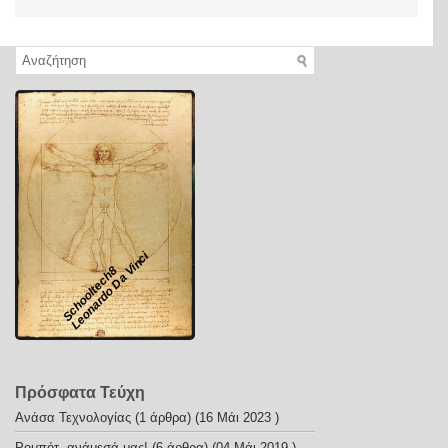
Leonardo Da Vinci
Schooltech8
Πρόσφατα Τεύχη
Ανάσα Τεχνολογίας
(1 άρθρα) (16 Μάι 2023 )
Ρομπότ, ανάμεσά μας!
(6 άρθρα) (04 Μάι 2019 )