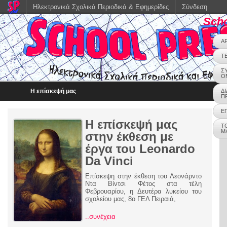
Ηλεκτρονικά Σχολικά Περιοδικά & Εφημερίδες
Σύνδεση
Scho
Α
Τ
Σ
Ο
Η επίσκεψή μας
Δ
Π
Ε
Η επίσκεψή μας
Τ
Μ
στην έκθεση με
έργα του Leonardo
Da Vinci
Επίσκεψη στην έκθεση του Λεονάρντο
Ντα Βίντσι Φέτος στα τέλη
Φεβρουαρίου, η Δευτέρα λυκείου του
σχολείου μας, 8ο ΓΕΛ Πειραιά,
..συνέχεια