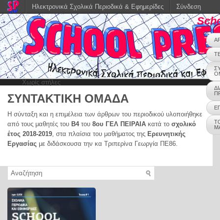
Ηλεκτρονικά Σχολικά Περιοδικά & Εφημερίδες
Σύνδεση
Scho
Α
Τ
Σ
Ο
Χωρίς στήλες
Δ
Π
ΣΥΝΤΑΚΤΙΚΗ ΟΜΑΔΑ
Ε
Η σύνταξη και η επιμέλεια των άρθρων του περιοδικού υλοποιήθηκε
Τ
από τους μαθητές του
Β4
του
8ου ΓΕΛ ΠΕΙΡΑΙΑ
κατά το
σχολικό
Μ
έτος 2018-2019
, στα πλαίσια του μαθήματος της
Ερευνητικής
Εργασίας
με διδάσκουσα την κα Τριπερίνα Γεωργία ΠΕ86.