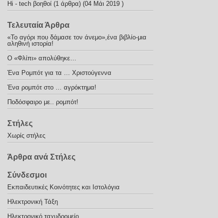
Hi - tech βοηθοί
(1 άρθρα) (04 Μάι 2019 )
Τελευταία Άρθρα
«Το αγόρι που δάμασε τον άνεμο»,ένα βιβλίο-μια
αληθινή ιστορία!
Ο «Φλίπι» απολύθηκε…
Ένα Ρομπότ για τα … Χριστούγεννα
Ένα ρομπότ στο … αγρόκτημα!
Ποδόσφαιρο με.. ρομπότ!
Στήλες
Χωρίς στήλες
Άρθρα ανά Στήλες
Σύνδεσμοι
Εκπαιδευτικές Κοινότητες και Ιστολόγια
Ηλεκτρονική Τάξη
Ηλεκτρονικό ταχυδρομείο