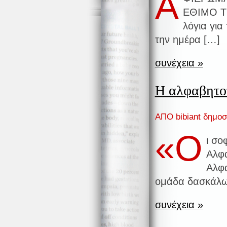
Α
ΕΘΙΜΟ Τ
λόγια για
την ημέρα […]
συνέχεια »
Η αλφαβητο
ΑΠΟ bibiant δημοσ
«Ο
ι σο
Αλφ
Αλφα
ομάδα δασκάλω
συνέχεια »