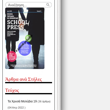
Τα χρυσά μολύβια
Άρθρα ανά Στήλες
Τεύχος
Τα Χρυσά Μολύβια 19
(36 άρθρα)
(04 Απρ 2022 )