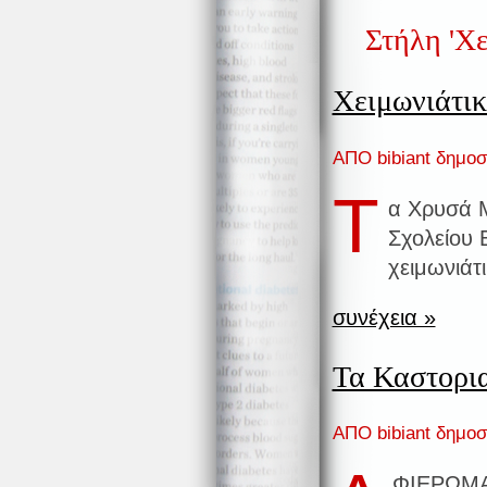
Στήλη 'Χε
Χειμωνιάτικ
ΑΠΟ bibiant δημοσ
Τ
α Χρυσά Μ
Σχολείου 
χειμωνιάτι
συνέχεια »
Τα Καστορι
ΑΠΟ bibiant δημοσ
ΦΙΕΡΩΜΑ