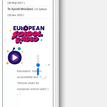
(28 Φεβ 2017 )
Τα Χρυσά Μολύβια1
(13 άρθρα)
(20 Δεκ 2016 )
' . /*
translators: Hidden
accessibility text. */ __(
'Volume slider for
european school radio' ) .
'
'