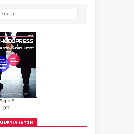
Θέμα!!!
εύχος
ΌΣΦΑΤΑ ΤΕΎΧΗ