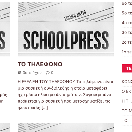
6ο τ
5ο τ
4ο τ
3ο τ
2ο τ
1ο τ
ΤΟ ΤΗΛΕΦΩΝΟ
ΤΕ
3ο τεύχος
0
Η ΕΞΕΛΙΞΗ ΤΟΥ ΤΗΛΕΦΩΝΟΥ Το τηλέφωνο είναι
ΚΟΝ
μια συσκευή συνδιάλεξης η οποία μεταφέρει
Ο Ε
ιράς
ήχο μέσω ηλεκτρικών σημάτων. Συγκεκριμένα
μη
πρόκειται για συσκευή που μετασχηματίζει τις
Η Τ
ηλεκτρικές
[...]
ΤΟ 
ΤΟ 