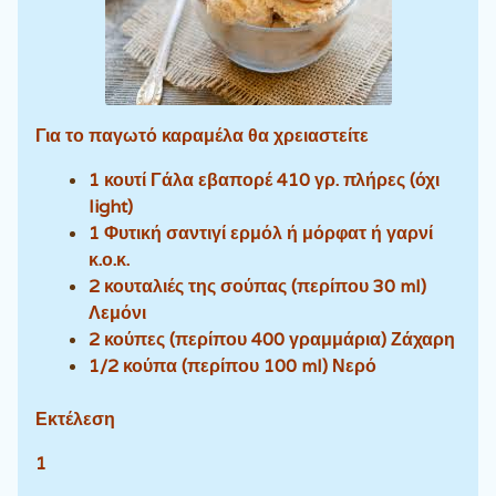
Για το παγωτό καραμέλα θα χρειαστείτε
1 κουτί ‏Γάλα εβαπορέ 410 γρ. πλήρες (όχι
light)
1 ‏Φυτική σαντιγί ερμόλ ή μόρφατ ή γαρνί
κ.ο.κ.
2 κουταλιές της σούπας (περίπου 30 ml)
‏Λεμόνι
2 κούπες (περίπου 400 γραμμάρια) ‏Ζάχαρη
1/2 κούπα (περίπου 100 ml) ‏Νερό
Εκτέλεση
1