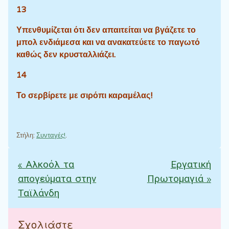
13
Υπενθυμίζεται ότι δεν απαιτείται να βγάζετε το
μπολ ενδιάμεσα και να ανακατεύετε το παγωτό
καθώς δεν κρυσταλλιάζει.
14
Το σερβίρετε με σιρόπι καραμέλας!
Στήλη:
Συνταγές!
.
«
Αλκοόλ τα
Εργατική
Πλοήγηση άρθρων
απογεύματα στην
Πρωτομαγιά
»
Ταϊλάνδη
Σχολιάστε