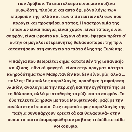
των Αράβων. Το αποτέλεσμα είναι μια κουζίνα
μυρωδάτη, πλούσια και αυτό όχι μόνο λόγω των
επιρροών της, αλλά και των απίστευτων υλικών που
παράγει και προσφέρει ο τόπος. Η γαστρονομία της
Ισπανίας είναι παέγια, είναι χαμόν, είναι τάπας, είναι
σαφράν, είναι φρούτα και λαχανικά που έφεραν πρώτα σ’
αυτήν οι μεγάλοι εξερευνητές θαλασσοπόροι της πριν
κατακτήσουν στη συνέχεια τα πιάτα όλης της Ευρώπης.
Η παέγια που θεωρείται σήμα κατατεθέν της ισπανικής
κουζίνας -εθνικό φαγητό- είναι στην πραγματικότητα
κληροδότημα των Μαυριτανών και δεν είναι μία, αλλά …
πολλές: Πάμπολλες παραλλαγές, προσθήκη ή αφαίρεση
υλικών, ανάλογα με την περιοχή και την εγγύτητά της με
τη θάλασσα, αλλά με σταθερές το ρύζι και το σαφράν. Τα
δύο τελευταία ήρθαν με τους Μαυριτανούς, μαζί με την
κανέλα στην Ισπανία. Στις περισσότερες παραλλαγές της
παέγια συνυπάρχουν κρεατικά και θαλασσινά- στην
ουσία τα πιάτα διαμορφώθηκαν με βάση τι διέθετε κάθε
νοικοκυριό.