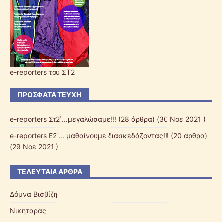
e-reporters του ΣΤ2
ΠΡΌΣΦΑΤΑ ΤΕΎΧΗ
e-reporters Στ2΄...μεγαλώσαμε!!!
(28 άρθρα) (30 Νοε 2021 )
e-reporters Ε2΄... μαθαίνουμε διασκεδάζοντας!!!
(20 άρθρα)
(29 Νοε 2021 )
ΤΕΛΕΥΤΑΊΑ ΆΡΘΡΑ
Δόμνα Βισβίζη
Νικηταράς