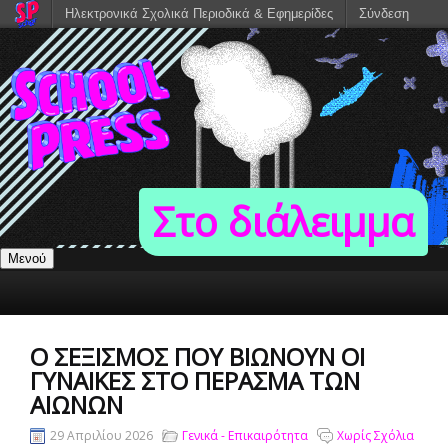
Ηλεκτρονικά Σχολικά Περιοδικά & Εφημερίδες
Σύνδεση
Στο διάλειμμα
Μενού
Ο ΣΕΞΙΣΜΌΣ ΠΟΥ ΒΙΏΝΟΥΝ ΟΙ
ΓΥΝΑΊΚΕΣ ΣΤΟ ΠΈΡΑΣΜΑ ΤΩΝ
ΑΙΏΝΩΝ
29 Απριλίου 2026
Γενικά - Επικαιρότητα
Χωρίς Σχόλια