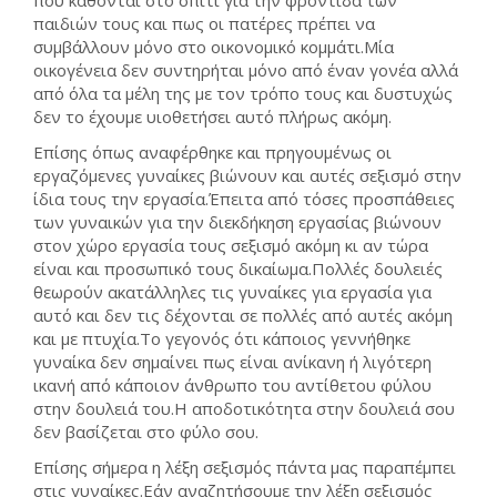
που κάθονται στο σπίτι για την φροντίδα των
παιδιών τους και πως οι πατέρες πρέπει να
συμβάλλουν μόνο στο οικονομικό κομμάτι.Μία
οικογένεια δεν συντηρήται μόνο από έναν γονέα αλλά
από όλα τα μέλη της με τον τρόπο τους και δυστυχώς
δεν το έχουμε υιοθετήσει αυτό πλήρως ακόμη.
Επίσης όπως αναφέρθηκε και πρηγουμένως οι
εργαζόμενες γυναίκες βιώνουν και αυτές σεξισμό στην
ίδια τους την εργασία.Έπειτα από τόσες προσπάθειες
των γυναικών για την διεκδήκηση εργασίας βιώνουν
στον χώρο εργασία τους σεξισμό ακόμη κι αν τώρα
είναι και προσωπικό τους δικαίωμα.Πολλές δουλειές
θεωρούν ακατάλληλες τις γυναίκες για εργασία για
αυτό και δεν τις δέχονται σε πολλές από αυτές ακόμη
και με πτυχία.Το γεγονός ότι κάποιος γεννήθηκε
γυναίκα δεν σημαίνει πως είναι ανίκανη ή λιγότερη
ικανή από κάποιον άνθρωπο του αντίθετου φύλου
στην δουλειά του.Η αποδοτικότητα στην δουλειά σου
δεν βασίζεται στο φύλο σου.
Επίσης σήμερα η λέξη σεξισμός πάντα μας παραπέμπει
στις γυναίκες.Εάν αναζητήσουμε την λέξη σεξισμός