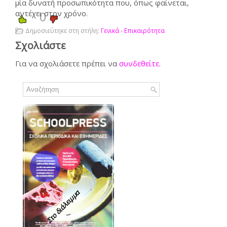
μία δυνατή προσωπικότητα που, όπως φαίνεται,
αντέχει στον χρόνο.
0
Δημοσιεύτηκε στη στήλη:
Γενικά - Επικαιρότητα
Σχολιάστε
Για να σχολιάσετε πρέπει να
συνδεθείτε
.
Στο διάλειμμα