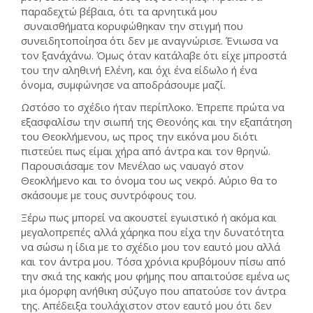
παραδεχτώ βέβαια, ότι τα αρνητικά μου
συναισθήματα κορυφώθηκαν την στιγμή που
συνειδητοποίησα ότι δεν με αναγνώρισε. Ένιωσα να
τον ξανάχάνω. Όμως όταν κατάλαβε ότι είχε μπροστά
του την αληθινή Ελένη, και όχι ένα είδωλο ή ένα
όνομα, συμφώνησε να αποδράσουμε μαζί.
Ωστόσο το σχέδιο ήταν περίπλοκο. Έπρεπε πρώτα να
εξασφαλίσω την σιωπή της Θεονόης και την εξαπάτηση
του Θεοκλήμενου, ως προς την εικόνα μου διότι
πιστεύει πως είμαι χήρα από άντρα και τον θρηνώ.
Παρουσιάσαμε τον Μενέλαο ως ναυαγό στον
Θεοκλήμενο και το όνομα του ως νεκρό. Αύριο θα το
σκάσουμε με τους συντρόφους του.
Ξέρω πως μπορεί να ακουστεί εγωιστικό ή ακόμα και
μεγαλοπρεπές αλλά χάρηκα που είχα την δυνατότητα
να σώσω η ίδια με το σχέδιο μου τον εαυτό μου αλλά
και τον άντρα μου. Τόσα χρόνια κρυβόμουν πίσω από
την σκιά της κακής μου φήμης που απαιτούσε εμένα ως
μια όμορφη ανήθικη σύζυγο που απατούσε τον άντρα
της. Απέδειξα τουλάχιστον στον εαυτό μου ότι δεν