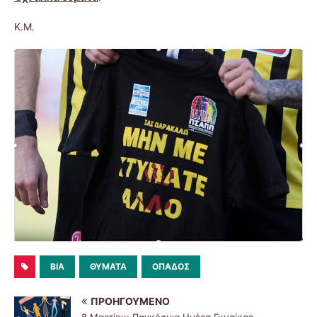
Κ.Μ.
ΒΙΑ
ΘΎΜΑΤΑ
ΟΠΑΔΌΣ
ΠΡΟΗΓΟΎΜΕΝΟ
8 Μαρτίου: Παγκόσμια Ημέρα Γυναίκας