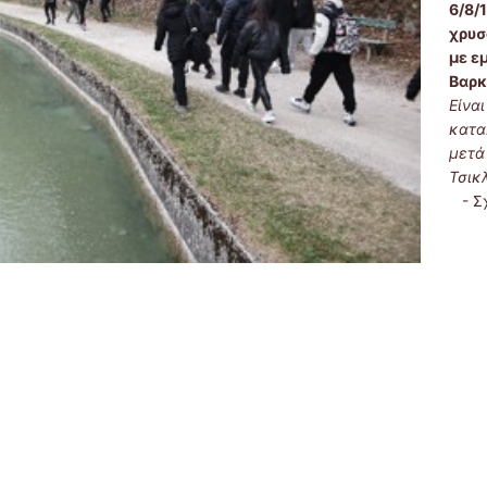
6/8/
χρυσ
με ε
Βαρκ
Είνα
κατα
μετά
Τσικ
-
Σ