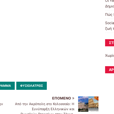
Οι «
Δημι
Πώς 
Soci
ζωή 
ΣΤ
Χωρί
ΆΡ
ΓΡΑΜΜΑ
ΦΥΣΙΟΛΆΤΡΕΙΣ
ΕΠΌΜΕΝΟ
ην
Από την Ακρόπολη στο Κολοσσαίο: Η
Συνύπαρξη Ελληνικών και