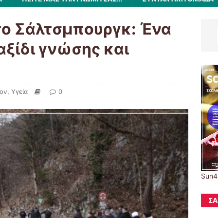
το Σάλτσμπουργκ: Ένα
αξίδι γνώσης και
λον
,
Υγεία
0
Sun4
ΣΑ