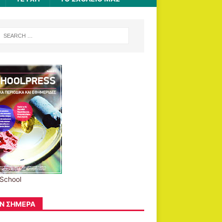
School
Ν ΣΉΜΕΡΑ