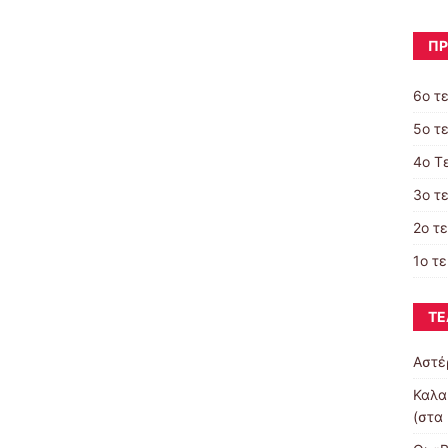
ΠΡ
6ο τ
5ο τ
4ο Τ
3ο τ
2o τ
1ο τ
ΤΕ
Αστέ
Καλα
(στα 