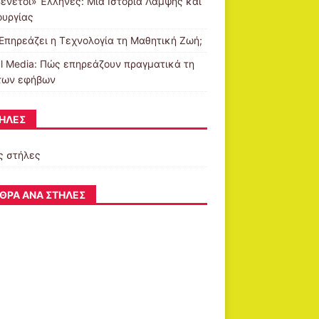
Βενετοί» Έλληνες: Μια Ιστορία Λάμψης και
ουργίας
Επηρεάζει η Τεχνολογία τη Μαθητική Ζωή;
al Media: Πώς επηρεάζουν πραγματικά τη
των εφήβων
ΉΛΕΣ
ς στήλες
ΘΡΑ ΑΝΆ ΣΤΉΛΕΣ