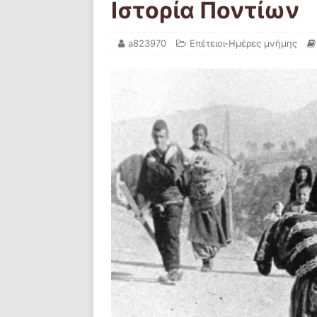
Ιστορία Ποντίων
a823970
Επέτειοι-Ημέρες μνήμης