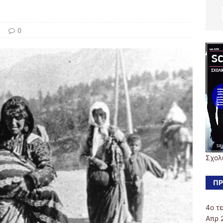
0
Σχολ
ΠΡ
4o τ
Απρ 