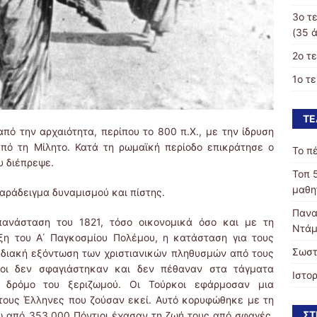
3ο τ
(35 ά
2ο τ
1ο τ
ΤΕ
πό την αρχαιότητα, περίπου το 800 π.Χ., με την ίδρυση
από τη Μίλητο. Κατά τη ρωμαϊκή περίοδο επικράτησε ο
Το π
υ διέπρεψε.
Τοπ 
μαθη
παράδειγμα δυναμισμού και πίστης.
Πανα
πανάσταση του 1821, τόσο οικονομικά όσο και με τη
Ντάμ
ξη του Α΄ Παγκοσμίου Πολέμου, η κατάσταση για τους
Σωστ
ταδιακή εξόντωση των χριστιανικών πληθυσμών από τους
οι δεν σφαγιάστηκαν και δεν πέθαναν στα τάγματα
Ιστο
 δρόμο του ξεριζωμού. Οι Τούρκοι εφάρμοσαν μια
τους Έλληνες που ζούσαν εκεί. Αυτό κορυφώθηκε με τη
ΣΤ
 από 353.000 Πόντιοι έχασαν τη ζωή τους από σφαγές,