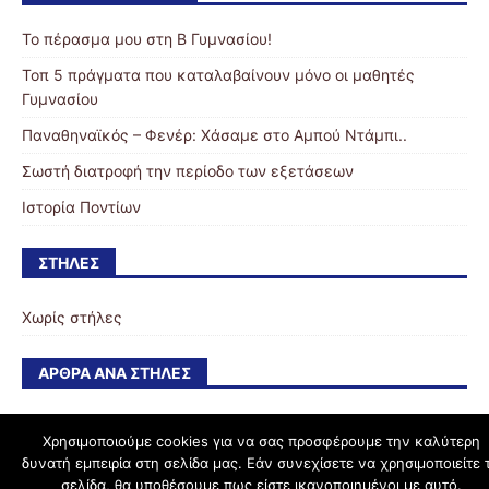
Το πέρασμα μου στη Β Γυμνασίου!
Τοπ 5 πράγματα που καταλαβαίνουν μόνο οι μαθητές
Γυμνασίου
Παναθηναϊκός – Φενέρ: Χάσαμε στο Αμπού Ντάμπι..
Σωστή διατροφή την περίοδο των εξετάσεων
Ιστορία Ποντίων
ΣΤΉΛΕΣ
Χωρίς στήλες
ΆΡΘΡΑ ΑΝΆ ΣΤΉΛΕΣ
Χρησιμοποιούμε cookies για να σας προσφέρουμε την καλύτερη
δυνατή εμπειρία στη σελίδα μας. Εάν συνεχίσετε να χρησιμοποιείτε 
schoolpress.sch.gr
σελίδα, θα υποθέσουμε πως είστε ικανοποιημένοι με αυτό.