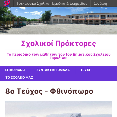
Ηλεκτρονικά Σχολικά Περιοδικά & Εφημερίδες
Σύνδεση
Σχολικοί Πράκτορες
Το περιοδικό των μαθητών του 1ου Δημοτικού Σχολείου
Τυρνάβου
ΕΠΙΚΟΙΝΩΝΙΑ
ΣΥΝΤΑΚΤΙΚΗ ΟΜΑΔΑ
ΤΕΥΧΗ
ΤΟ ΣΧΟΛΕΙΟ ΜΑΣ
8ο Τεύχος - Φθινόπωρο