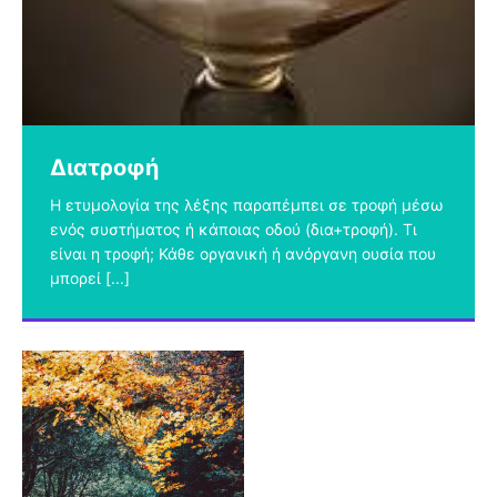
σκοτωμένη λεία τους στον άνθρωπο. Με
[...]
Διατροφή
Η ετυμολογία της λέξης παραπέμπει σε τροφή μέσω
ενός συστήματος ή κάποιας οδού (δια+τροφή). Τι
είναι η τροφή; Κάθε οργανική ή ανόργανη ουσία που
μπορεί
[...]