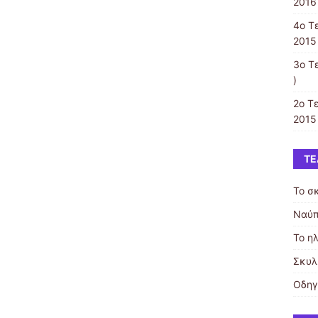
2016 
4ο Τ
2015 
3ο Τ
)
2ο Τ
2015 
ΤΕ
Το σ
Ναύπ
Το η
Σκυλι
Οδηγ