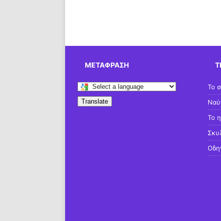
ΜΕΤΆΦΡΑΣΗ
Τ
Το σ
Translate
Ναύ
Το 
Σκυλ
Οδη