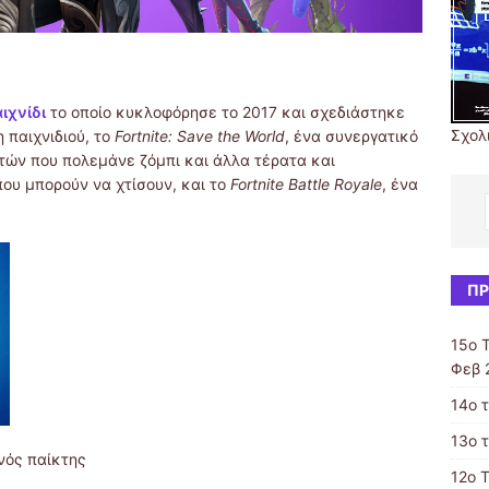
ιχνίδι
το οποίο κυκλοφόρησε το 2017 και σχεδιάστηκε
Σχολ
 παιχνιδιού, το
Fortnite: Save the World
, ένα συνεργατικό
τών που πολεμάνε ζόμπι και άλλα τέρατα και
ου μπορούν να χτίσουν, και το
Fortnite Battle Royale
, ένα
ΠΡ
15ο 
Φεβ 
14ο 
13ο 
νός παίκτης
12ο 