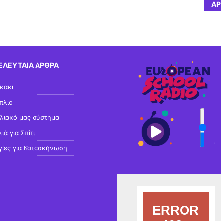
ΆΡ
ΕΛΕΥΤΑΊΑ ΆΡΘΡΑ
κακι
πλιο
ηλιακό μας σύστημα
ιά για Σπίτι
'
γίες για Κατασκήνωση