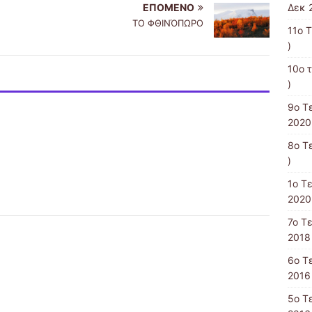
Δεκ 
ΕΠΌΜΕΝΟ
ΤΟ ΦΘΙΝΌΠΩΡΟ
11ο 
)
10o 
)
9ο Τ
2020
8ο Τ
)
1ο Τ
2020
7ο Τ
2018 
6ο Τ
2016 
5ο Τ