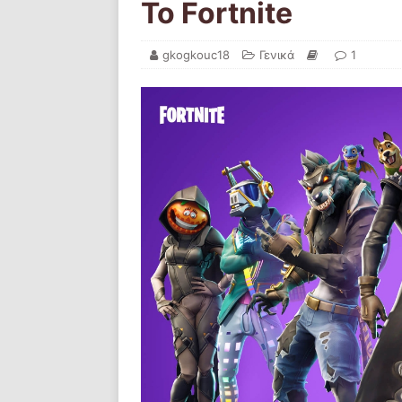
Το Fortnite
gkogkouc18
Γενικά
1