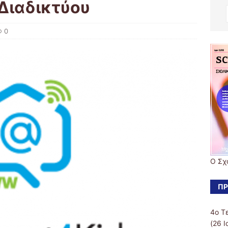
Διαδικτύου
0
Ο Σχ
ΠΡ
4ο Τ
(26 Ι