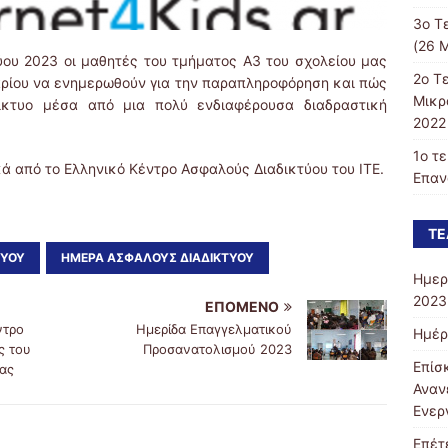
3ο Τ
(26 Μ
ου 2023 οι μαθητές του τμήματος Α3 του σχολείου μας
2ο Τ
αρίου να ενημερωθούν για την παραπληροφόρηση και πώς
Μικρ
ίκτυο μέσα από μια πολύ ενδιαφέρουσα διαδραστική
2022 
1ο τ
 από το Ελληνικό Κέντρο Ασφαλούς Διαδικτύου του ΙΤΕ.
Επαν
ΤΕ
ΤΎΟΥ
ΗΜΈΡΑ ΑΣΦΑΛΟΎΣ ΔΙΑΔΙΚΤΎΟΥ
Ημερ
2023
ΕΠΌΜΕΝΟ
ντρο
Ημερίδα Επαγγελματικού
Ημέρ
ς του
Προσανατολισμού 2023
Επίσ
ας
Αναν
Ενερ
Επέτ