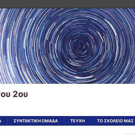
ου 2ου
Α
ΣΥΝΤΑΚΤΙΚΗ ΟΜΑΔΑ
ΤΕΥΧΗ
ΤΟ ΣΧΟΛΕΙΟ ΜΑΣ