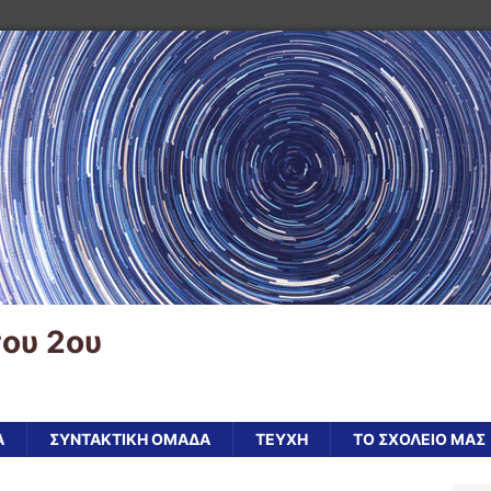
ου 2ου
Α
ΣΥΝΤΑΚΤΙΚΗ ΟΜΑΔΑ
ΤΕΥΧΗ
ΤΟ ΣΧΟΛΕΙΟ ΜΑΣ