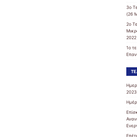
3ο Τ
(26 Μ
2ο Τ
Μικρ
2022 
1ο τ
Επαν
ΤΕ
Ημερ
2023
Ημέρ
Επίσ
Αναν
Ενερ
Επέτ