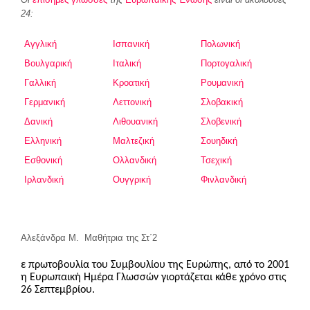
24:
Αγγλική
Ισπανική
Πολωνική
Βουλγαρική
Ιταλική
Πορτογαλική
Γαλλική
Κροατική
Ρουμανική
Γερμανική
Λεττονική
Σλοβακική
Δανική
Λιθουανική
Σλοβενική
Ελληνική
Μαλτεζική
Σουηδική
Εσθονική
Ολλανδική
Τσεχική
Ιρλανδική
Ουγγρική
Φινλανδική
Αλεξάνδρα Μ. Μαθήτρια της Στ΄2
ε πρωτοβουλία του Συμβουλίου της Ευρώπης, από το 2001
η Ευρωπαική Ημέρα Γλωσσών γιορτάζεται κάθε χρόνο στις
26 Σεπτεμβρίου.