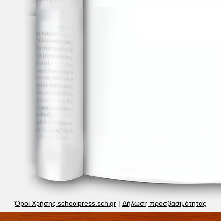
Όροι Χρήσης schoolpress.sch.gr
|
Δήλωση προσβασιμότητας