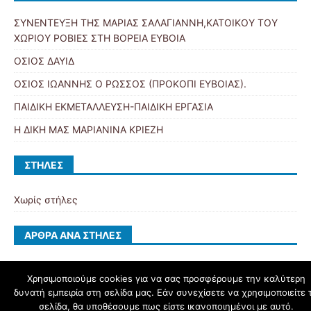
ΣΥΝΕΝΤΕΥΞΗ ΤΗΣ ΜΑΡΙΑΣ ΣΑΛΑΓΙΑΝΝΗ,ΚΑΤΟΙΚΟΥ ΤΟΥ
ΧΩΡΙΟΥ ΡΟΒΙΕΣ ΣΤΗ ΒΟΡΕΙΑ ΕΥΒΟΙΑ
ΟΣΙΟΣ ΔΑΥΙΔ
ΟΣΙΟΣ ΙΩΑΝΝΗΣ Ο ΡΩΣΣΟΣ (ΠΡΟΚΟΠΙ ΕΥΒΟΙΑΣ).
ΠΑΙΔΙΚΗ ΕΚΜΕΤΑΛΛΕΥΣΗ-ΠΑΙΔΙΚΗ ΕΡΓΑΣΙΑ
Η ΔΙΚΗ ΜΑΣ ΜΑΡΙΑΝΙΝΑ ΚΡΙΕΖΗ
ΣΤΉΛΕΣ
Χωρίς στήλες
ΆΡΘΡΑ ΑΝΆ ΣΤΉΛΕΣ
Χρησιμοποιούμε cookies για να σας προσφέρουμε την καλύτερη
δυνατή εμπειρία στη σελίδα μας. Εάν συνεχίσετε να χρησιμοποιείτε 
schoolpress.sch.gr
σελίδα, θα υποθέσουμε πως είστε ικανοποιημένοι με αυτό.