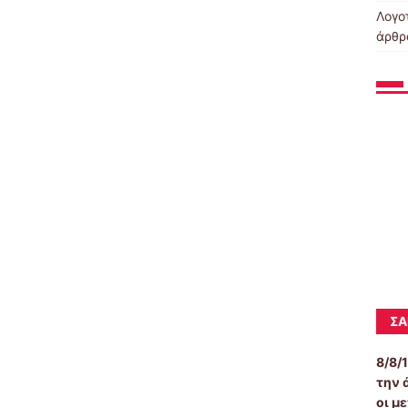
Λογοτ
άρθρ
ΣΑ
8/8/
την 
οι μ