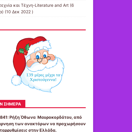
εχνία και Τέχνη-Literature and Art
(6
α) (10 Δεκ 2022 )
139 μέρες μέχρι τα
Χριστούγεννα!
Ν ΣΉΜΕΡΑ
1841:
Ρήξη Όθωνα  Μαυροκορδάτου, από
άρνηση των ανακτόρων να προχωρήσουν
εταρρυθμίσεις στην Ελλάδα.