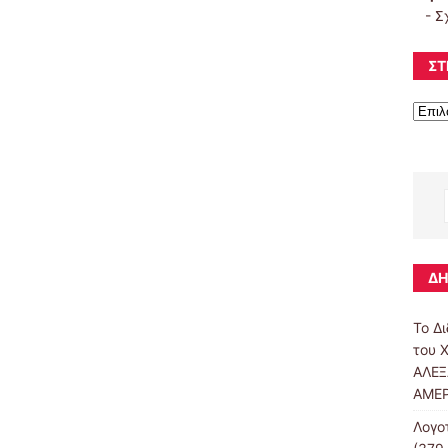
-
Σ
ΣΤ
ΔΗ
Το Δ
του 
ΑΛΕ
ΑΜΕΡ
Λογο