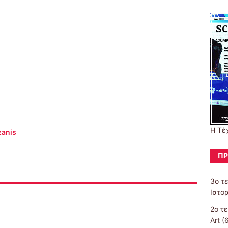
Η Τέχ
zanis
ΠΡ
3ο τ
Ιστορ
2ο τε
Art
(6