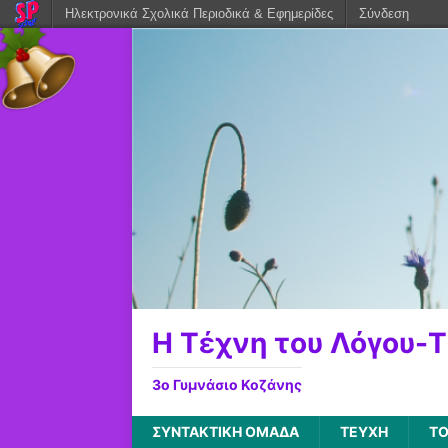
Ηλεκτρονικά Σχολικά Περιοδικά & Εφημερίδες
Σύνδεση
Η Τέχνη του Λόγου-Th
3ο Γυμνάσιο Κοζάνης
ΣΥΝΤΑΚΤΙΚΗ ΟΜΑΔΑ
ΤΕΥΧΗ
ΤΟ