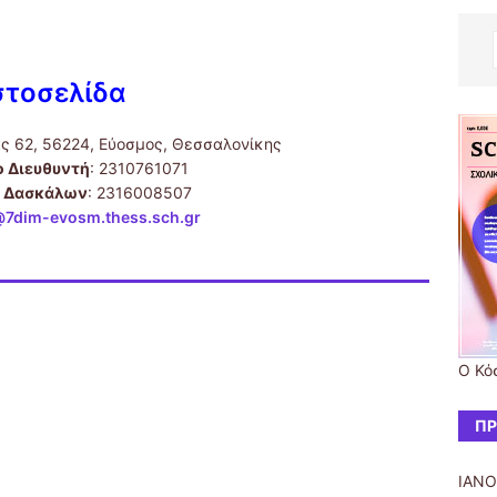
στοσελίδα
ς 62, 56224, Εύοσμος, Θεσσαλονίκης
 Διευθυντή
: 2310761071
 Δασκάλων
: 2316008507
@7dim-evosm.thess.sch.gr
Ο Κό
ΠΡ
ΙΑΝΟ