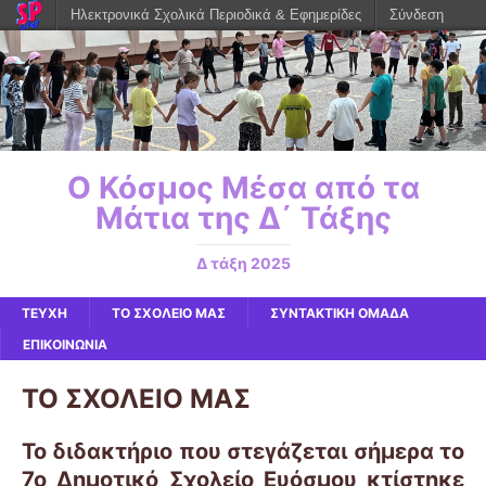
Ηλεκτρονικά Σχολικά Περιοδικά & Εφημερίδες
Σύνδεση
Ο Κόσμος Μέσα από τα
Μάτια της Δ΄ Τάξης
Δ τάξη 2025
ΤΕΥΧΗ
ΤΟ ΣΧΟΛΕΙΟ ΜΑΣ
ΣΥΝΤΑΚΤΙΚΗ ΟΜΑΔΑ
ΕΠΙΚΟΙΝΩΝΙΑ
ΤΟ ΣΧΟΛΕΙΟ ΜΑΣ
To διδακτήριο που στεγάζεται σήμερα το
7ο Δημοτικό Σχολείο Ευόσμου κτίστηκε