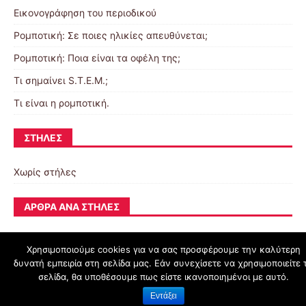
Εικονογράφηση του περιοδικού
Ρομποτική: Σε ποιες ηλικίες απευθύνεται;
Ρομποτική: Ποια είναι τα οφέλη της;
Τι σημαίνει S.T.E.M.;
Τι είναι η ρομποτική.
ΣΤΉΛΕΣ
Χωρίς στήλες
ΆΡΘΡΑ ΑΝΆ ΣΤΉΛΕΣ
Χρησιμοποιούμε cookies για να σας προσφέρουμε την καλύτερη
δυνατή εμπειρία στη σελίδα μας. Εάν συνεχίσετε να χρησιμοποιείτε 
schoolpress.sch.gr
σελίδα, θα υποθέσουμε πως είστε ικανοποιημένοι με αυτό.
Εντάξει
Όροι Χρήσης schoolpress.sch.gr
|
Δήλωση προσβασιμότητας