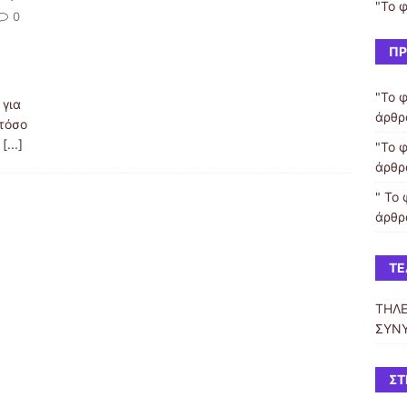
"Το 
0
ΠΡ
"Το 
 για
άρθρ
στόσο
η
[...]
"Το 
άρθρ
" Το
άρθρ
ΤΕ
ΤΗΛΕ
ΣΥΝ
ΣΤ