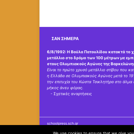
ΣΑΝ ΣΉΜΕΡΑ
6/8/1992:
Η Βούλα Πατουλίδου κατακτά το 
μετάλλιο στο δρόμο των 100 μέτρων με εμπ
στους Ολυμπιακούς Αγώνες της Βαρκελώνη
Είναι το πρώτο χρυσό μετάλλιο στίβου που κα
η Ελλάδα σε Ολυμπιακούς Αγώνες μετά το 191
την επιτυχία του Κώστα Τσικλητήρα στο άλμα 
μήκος άνευ φόρας.
-
Σχετικές αναρτήσεις
schoolpress.sch.gr
We use cookies to ensure that we give you 