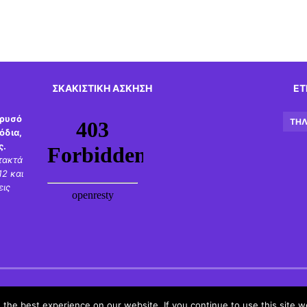
ΣΚΑΚΙΣΤΙΚΉ ΆΣΚΗΣΗ
ΕΤ
χρυσό
ΤΗΛ
όδια,
ς.
τακτά
2 και
εις
the best experience on our website. If you continue to use this site we