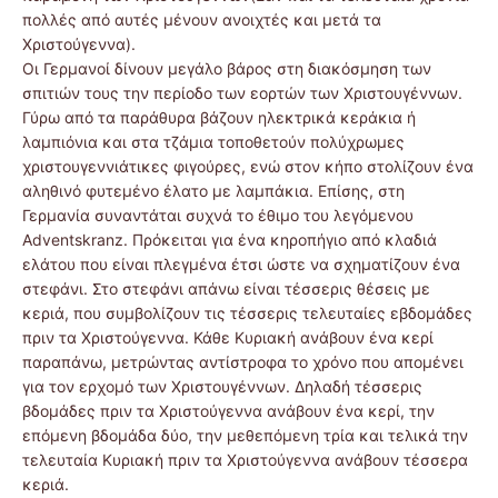
πολλές από αυτές μένουν ανοιχτές και μετά τα
Χριστούγεννα).
Οι Γερμανοί δίνουν μεγάλο βάρος στη διακόσμηση των
σπιτιών τους την περίοδο των εορτών των Χριστουγέννων.
Γύρω από τα παράθυρα βάζουν ηλεκτρικά κεράκια ή
λαμπιόνια και στα τζάμια τοποθετούν πολύχρωμες
χριστουγεννιάτικες φιγούρες, ενώ στον κήπο στολίζουν ένα
αληθινό φυτεμένο έλατο με λαμπάκια. Επίσης, στη
Γερμανία συναντάται συχνά το έθιμο του λεγόμενου
Adventskranz. Πρόκειται για ένα κηροπήγιο από κλαδιά
ελάτου που είναι πλεγμένα έτσι ώστε να σχηματίζουν ένα
στεφάνι. Στο στεφάνι απάνω είναι τέσσερις θέσεις με
κεριά, που συμβολίζουν τις τέσσερις τελευταίες εβδομάδες
πριν τα Χριστούγεννα. Κάθε Κυριακή ανάβουν ένα κερί
παραπάνω, μετρώντας αντίστροφα το χρόνο που απομένει
για τον ερχομό των Χριστουγέννων. Δηλαδή τέσσερις
βδομάδες πριν τα Χριστούγεννα ανάβουν ένα κερί, την
επόμενη βδομάδα δύο, την μεθεπόμενη τρία και τελικά την
τελευταία Κυριακή πριν τα Χριστούγεννα ανάβουν τέσσερα
κεριά.