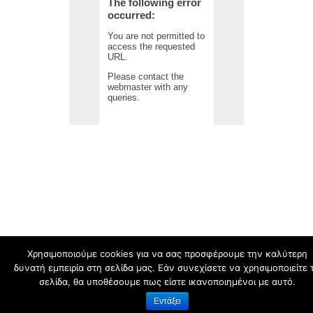
Χρησιμοποιούμε cookies για να σας προσφέρουμε την καλύτερη
δυνατή εμπειρία στη σελίδα μας. Εάν συνεχίσετε να χρησιμοποιείτε 
schoolpress.sch.gr
σελίδα, θα υποθέσουμε πως είστε ικανοποιημένοι με αυτό.
Εντάξει
Όροι Χρήσης schoolpress.sch.gr
|
Δήλωση προσβασιμότητας