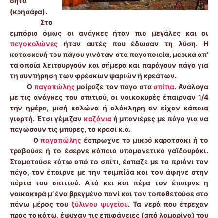
σήτα
(κρησάρα).
Στο
εμπόριο όμως οι ανάγκες ήταν πιο μεγάλες και οι
παγοκολώνες
ήταν αυτές που έδωσαν τη λύση. Η
κατασκευή του πάγου γινόταν στα παγοποιεία, μερικά απ’
τα οποία λειτουργούν και σήμερα και παράγουν πάγο για
τη συντήρηση των φρέσκων ψαριών ή κρεάτων.
Ο
παγοπώλης
μοίραζε τον πάγο στα
σπίτια
. Ανάλογα
με τις ανάγκες του σπιτιού, οι νοικοκυρές έπαιρναν 1/4
την ημέρα, μισή κολώνα ή ολόκληρη αν είχαν κάποια
γιορτή. Έτσι γέμιζαν
καζάνια
ή μπανιέρες με πάγο για να
παγώσουν τις μπύρες, το κρασί κ.ά.
Ο
παγοπώλης
έσπρωχνε το μικρό καροτσάκι ή το
τραβούσε ή το έσερνε κάποιο υπομονετικό γαϊδουράκι.
Σταματούσε κάτω από το σπίτι, έσπαζε με το πριόνι τον
πάγο, τον έπαιρνε με την τσιμπίδα και τον άφηνε στην
πόρτα του σπιτιού. Από κει και πέρα τον έπαιρνε η
νοικοκυρά μ’ ένα βρεγμένο πανί και τον τοποθετούσε στο
πάνω μέρος του
ξύλινου ψυγείου
. Τα νερά που έτρεχαν
προς τα κάτω, έψυχαν τις επιφάνειες (από λαμαρίνα) του