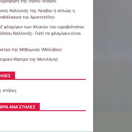
ογράφηση της νήσου Λέσβου
λπος Καλλονής της Λέσβου ή αλλιώς η
νοθάλασσα του Αριστοτέλη»
οζ φλαμίγκο των Αλυκών του υγροβιότοπου
όλπου Καλλονής- Γιατί τα φλαμίγκο είναι
άστρο της Μήθυμνας (Μολύβου)
στορικό Κάστρο της Μυτιλήνης
ΉΛΕΣ
ς στήλες
ΘΡΑ ΑΝΆ ΣΤΉΛΕΣ