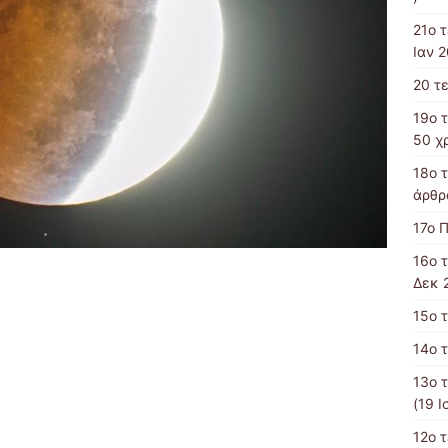
21ο 
Ιαν 2
20 τ
19o 
50 χ
18ο 
άρθρα
17ο 
16ο 
Δεκ 
15ο 
14ο 
13o 
(19 Ι
12o 