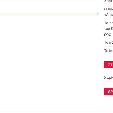
Χαρτ
Ο Κό
«Λιμ
Τα ρ
του Κ
ροζ;
To κ
Το Ι
ΣΤ
Χωρί
ΆΡ