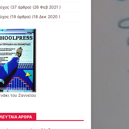
εύχος
(37 άρθρα) (26 Φεβ 2021 )
εύχος
(19 άρθρα) (18 Δεκ 2020 )
ενάκι του Ζαννείου
ΛΕΥΤΑΊΑ ΆΡΘΡΑ