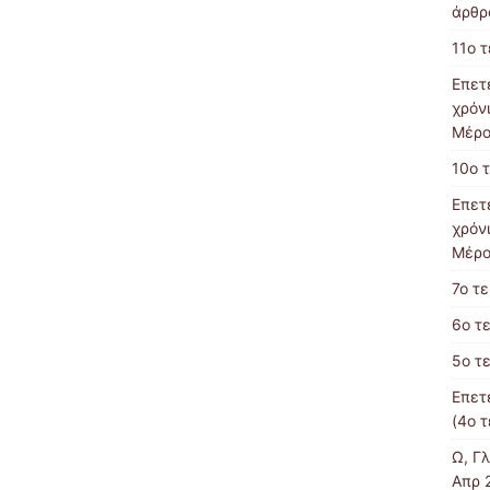
άρθρα
11ο 
Επετ
χρόν
Μέρο
10ο 
Επετ
χρόν
Μέρο
7o τ
6ο τ
5ο τ
Επετ
(4ο 
Ω, Γ
Απρ 