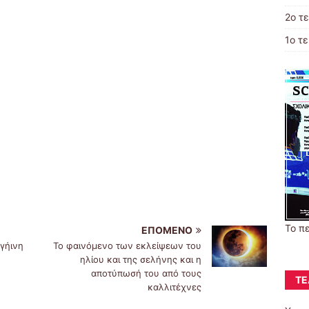
2o τ
1ο τ
Το π
ΕΠΌΜΕΝΟ
ωγήινη
Το φαινόμενο των εκλείψεων του
ηλίου και της σελήνης και η
αποτύπωσή του από τους
ΤΕ
καλλιτέχνες