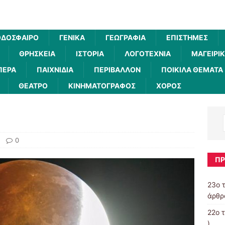
ΔΌΣΦΑΙΡΟ
ΓΕΝΙΚΆ
ΓΕΩΓΡΑΦΊΑ
ΕΠΙΣΤΉΜΕΣ
ΘΡΗΣΚΕΊΑ
ΙΣΤΟΡΊΑ
ΛΟΓΟΤΕΧΝΊΑ
ΜΑΓΕΙΡΙ
ΠΕΡΑ
ΠΑΙΧΝΊΔΙΑ
ΠΕΡΙΒΆΛΛΟΝ
ΠΟΙΚΊΛΑ ΘΈΜΑΤΑ
ΘΈΑΤΡΟ
ΚΙΝΗΜΑΤΟΓΡΆΦΟΣ
ΧΟΡΌΣ
0
ΠΡ
23ο 
άρθρα
22ο 
)