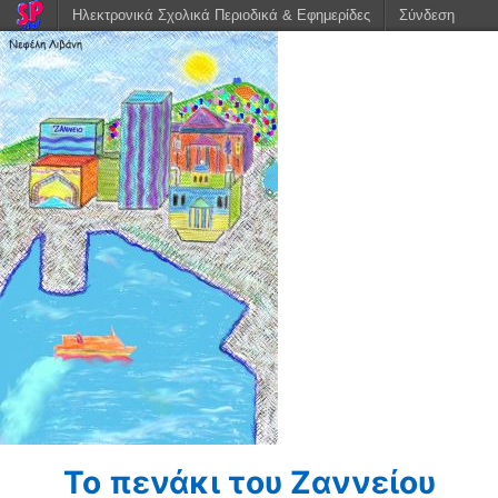
Ηλεκτρονικά Σχολικά Περιοδικά & Εφημερίδες
Σύνδεση
Το πενάκι του Ζαννείου