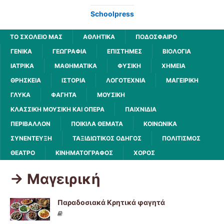
Schoolpress
ΤΟ ΣΧΟΛΕΙΟ ΜΑΣ
ΑΘΛΗΤΙΚΆ
ΠΟΔΌΣΦΑΙΡΟ
ΓΕΝΙΚΆ
ΓΕΩΓΡΑΦΊΑ
ΕΠΙΣΤΉΜΕΣ
ΒΙΟΛΟΓΊΑ
ΙΑΤΡΙΚΆ
ΜΑΘΗΜΑΤΙΚΆ
ΦΥΣΙΚΉ
ΧΗΜΕΊΑ
ΘΡΗΣΚΕΊΑ
ΙΣΤΟΡΊΑ
ΛΟΓΟΤΕΧΝΊΑ
ΜΑΓΕΙΡΙΚΉ
ΓΛΥΚΆ
ΦΑΓΗΤΆ
ΜΟΥΣΙΚΉ
ΚΛΑΣΣΙΚΉ ΜΟΥΣΙΚΉ ΚΑΙ ΌΠΕΡΑ
ΠΑΙΧΝΊΔΙΑ
ΠΕΡΙΒΆΛΛΟΝ
ΠΟΙΚΊΛΑ ΘΈΜΑΤΑ
ΚΟΙΝΩΝΙΚΆ
ΣΥΝΈΝΤΕΥΞΗ
ΤΑΞΙΔΙΩΤΙΚΌΣ ΟΔΗΓΌΣ
ΠΟΛΙΤΙΣΜΌΣ
ΘΈΑΤΡΟ
ΚΙΝΗΜΑΤΟΓΡΆΦΟΣ
ΧΟΡΌΣ
-> Μαγειρική
Παραδοσιακά Κρητικά φαγητά