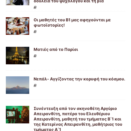
δουλειά του ψυχολόγου και τη βία
Οι μαθητές του Β1 μας αφηγούνται με
φωτοϊστορίες!
Ματιές από το Παρίσι
Νεπάλ- Αγγίζοντας την κορυφή του κόσμου.
Συνέντευξη από τον σκηνοθέτη Αργύριο
Απειρανθίτη, πατέρα του Ελευθέριου
Απειρανθίτη, μαθητή του τμήματος Β΄1 και
της Κατερίνας Απειρανθίτη, μαθήτριας του
τμήματος Α΄1