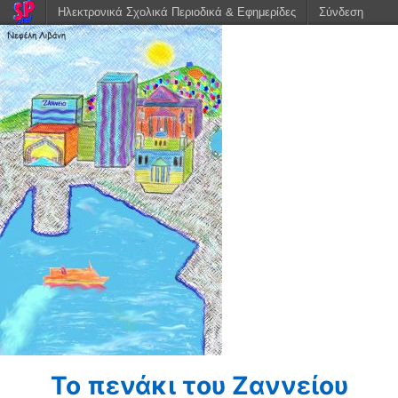
Ηλεκτρονικά Σχολικά Περιοδικά & Εφημερίδες
Σύνδεση
Το πενάκι του Ζαννείου