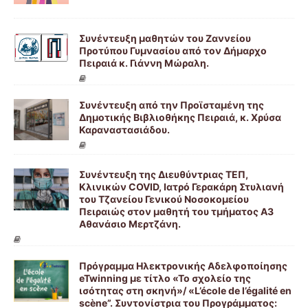
Συνέντευξη μαθητών του Ζαννείου
Προτύπου Γυμνασίου από τον Δήμαρχο
Πειραιά κ. Γιάννη Μώραλη.
Συνέντευξη από την Προϊσταμένη της
Δημοτικής Βιβλιοθήκης Πειραιά, κ. Χρύσα
Καραναστασιάδου.
Συνέντευξη της Διευθύντριας ΤΕΠ,
Κλινικών COVID, Ιατρό Γερακάρη Στυλιανή
του Τζανείου Γενικού Νοσοκομείου
Πειραιώς στον μαθητή του τμήματος Α3
Αθανάσιο Μερτζάνη.
Πρόγραμμα Ηλεκτρονικής Αδελφοποίησης
eTwinning με τίτλο «Το σχολείο της
ισότητας στη σκηνή»/ «L’école de l’égalité en
scène”. Συντονίστρια του Προγράμματος: