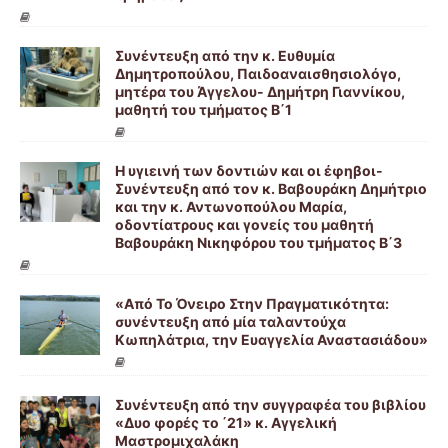
Συνέντευξη από την κ. Ευθυμία
Δημητροπούλου, Παιδοαναισθησιολόγο,
μητέρα του Άγγελου- Δημήτρη Γιαννίκου,
μαθητή του τμήματος Β΄1
Η υγιεινή των δοντιών και οι έφηβοι-
Συνέντευξη από τον κ. Βαβουράκη Δημήτριο
και την κ. Αντωνοπούλου Μαρία,
οδοντίατρους και γονείς του μαθητή
Βαβουράκη Νικηφόρου του τμήματος Β΄3
«Από Το Όνειρο Στην Πραγματικότητα:
συνέντευξη από μία ταλαντούχα
Κωπηλάτρια, την Ευαγγελία Αναστασιάδου»
Συνέντευξη από την συγγραφέα του βιβλίου
«Δυο φορές το ΄21» κ. Αγγελική
Μαστρομιχαλάκη