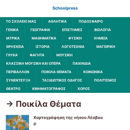
Schoolpress
ΤΟ ΣΧΟΛΕΙΟ ΜΑΣ
ΑΘΛΗΤΙΚΆ
ΠΟΔΌΣΦΑΙΡΟ
ΓΕΝΙΚΆ
ΓΕΩΓΡΑΦΊΑ
ΕΠΙΣΤΉΜΕΣ
ΒΙΟΛΟΓΊΑ
ΙΑΤΡΙΚΆ
ΜΑΘΗΜΑΤΙΚΆ
ΦΥΣΙΚΉ
ΧΗΜΕΊΑ
ΘΡΗΣΚΕΊΑ
ΙΣΤΟΡΊΑ
ΛΟΓΟΤΕΧΝΊΑ
ΜΑΓΕΙΡΙΚΉ
ΓΛΥΚΆ
ΦΑΓΗΤΆ
ΜΟΥΣΙΚΉ
ΚΛΑΣΣΙΚΉ ΜΟΥΣΙΚΉ ΚΑΙ ΌΠΕΡΑ
ΠΑΙΧΝΊΔΙΑ
ΠΕΡΙΒΆΛΛΟΝ
ΠΟΙΚΊΛΑ ΘΈΜΑΤΑ
ΚΟΙΝΩΝΙΚΆ
ΣΥΝΈΝΤΕΥΞΗ
ΤΑΞΙΔΙΩΤΙΚΌΣ ΟΔΗΓΌΣ
ΠΟΛΙΤΙΣΜΌΣ
ΘΈΑΤΡΟ
ΚΙΝΗΜΑΤΟΓΡΆΦΟΣ
ΧΟΡΌΣ
-> Ποικίλα Θέματα
Χαρτογράφηση της νήσου Λέσβου