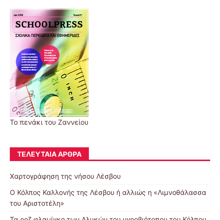
Το πενάκι του Ζαννείου
ΤΕΛΕΥΤΑΊΑ ΆΡΘΡΑ
Χαρτογράφηση της νήσου Λέσβου
Ο Κόλπος Καλλονής της Λέσβου ή αλλιώς η «Λιμνοθάλασσα
του Αριστοτέλη»
Τα ροζ φλαμίγκο των Αλυκών του υγροβιότοπου του Κόλπου