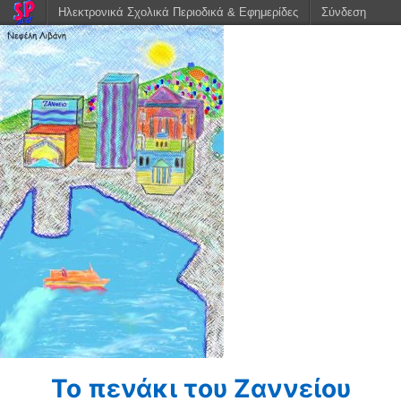
Ηλεκτρονικά Σχολικά Περιοδικά & Εφημερίδες
Σύνδεση
Το πενάκι του Ζαννείου