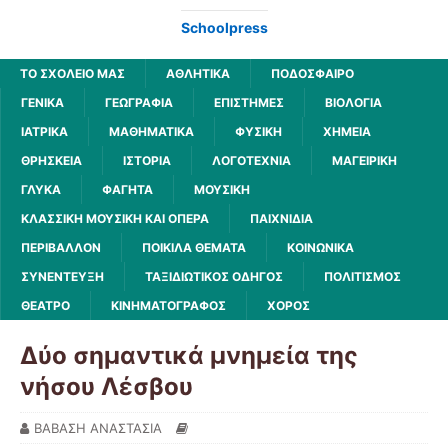
Schoolpress
ΤΟ ΣΧΟΛΕΙΟ ΜΑΣ
ΑΘΛΗΤΙΚΆ
ΠΟΔΌΣΦΑΙΡΟ
ΓΕΝΙΚΆ
ΓΕΩΓΡΑΦΊΑ
ΕΠΙΣΤΉΜΕΣ
ΒΙΟΛΟΓΊΑ
ΙΑΤΡΙΚΆ
ΜΑΘΗΜΑΤΙΚΆ
ΦΥΣΙΚΉ
ΧΗΜΕΊΑ
ΘΡΗΣΚΕΊΑ
ΙΣΤΟΡΊΑ
ΛΟΓΟΤΕΧΝΊΑ
ΜΑΓΕΙΡΙΚΉ
ΓΛΥΚΆ
ΦΑΓΗΤΆ
ΜΟΥΣΙΚΉ
ΚΛΑΣΣΙΚΉ ΜΟΥΣΙΚΉ ΚΑΙ ΌΠΕΡΑ
ΠΑΙΧΝΊΔΙΑ
ΠΕΡΙΒΆΛΛΟΝ
ΠΟΙΚΊΛΑ ΘΈΜΑΤΑ
ΚΟΙΝΩΝΙΚΆ
ΣΥΝΈΝΤΕΥΞΗ
ΤΑΞΙΔΙΩΤΙΚΌΣ ΟΔΗΓΌΣ
ΠΟΛΙΤΙΣΜΌΣ
ΘΈΑΤΡΟ
ΚΙΝΗΜΑΤΟΓΡΆΦΟΣ
ΧΟΡΌΣ
Δύο σημαντικά μνημεία της
νήσου Λέσβου
ΒΑΒΑΣΗ ΑΝΑΣΤΑΣΙΑ