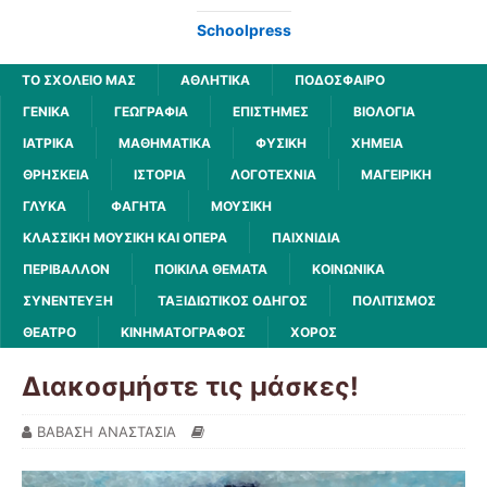
Schoolpress
ΤΟ ΣΧΟΛΕΙΟ ΜΑΣ
ΑΘΛΗΤΙΚΆ
ΠΟΔΌΣΦΑΙΡΟ
ΓΕΝΙΚΆ
ΓΕΩΓΡΑΦΊΑ
ΕΠΙΣΤΉΜΕΣ
ΒΙΟΛΟΓΊΑ
ΙΑΤΡΙΚΆ
ΜΑΘΗΜΑΤΙΚΆ
ΦΥΣΙΚΉ
ΧΗΜΕΊΑ
ΘΡΗΣΚΕΊΑ
ΙΣΤΟΡΊΑ
ΛΟΓΟΤΕΧΝΊΑ
ΜΑΓΕΙΡΙΚΉ
ΓΛΥΚΆ
ΦΑΓΗΤΆ
ΜΟΥΣΙΚΉ
ΚΛΑΣΣΙΚΉ ΜΟΥΣΙΚΉ ΚΑΙ ΌΠΕΡΑ
ΠΑΙΧΝΊΔΙΑ
ΠΕΡΙΒΆΛΛΟΝ
ΠΟΙΚΊΛΑ ΘΈΜΑΤΑ
ΚΟΙΝΩΝΙΚΆ
ΣΥΝΈΝΤΕΥΞΗ
ΤΑΞΙΔΙΩΤΙΚΌΣ ΟΔΗΓΌΣ
ΠΟΛΙΤΙΣΜΌΣ
ΘΈΑΤΡΟ
ΚΙΝΗΜΑΤΟΓΡΆΦΟΣ
ΧΟΡΌΣ
Διακοσμήστε τις μάσκες!
ΒΑΒΑΣΗ ΑΝΑΣΤΑΣΙΑ