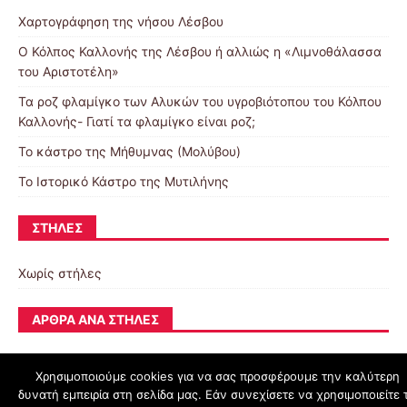
Χαρτογράφηση της νήσου Λέσβου
Ο Κόλπος Καλλονής της Λέσβου ή αλλιώς η «Λιμνοθάλασσα
του Αριστοτέλη»
Τα ροζ φλαμίγκο των Αλυκών του υγροβιότοπου του Κόλπου
Καλλονής- Γιατί τα φλαμίγκο είναι ροζ;
To κάστρο της Μήθυμνας (Μολύβου)
Το Ιστορικό Κάστρο της Μυτιλήνης
ΣΤΉΛΕΣ
Χωρίς στήλες
ΆΡΘΡΑ ΑΝΆ ΣΤΉΛΕΣ
Χρησιμοποιούμε cookies για να σας προσφέρουμε την καλύτερη
δυνατή εμπειρία στη σελίδα μας. Εάν συνεχίσετε να χρησιμοποιείτε 