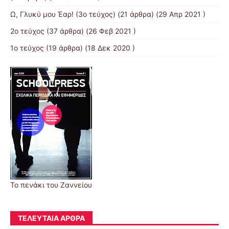
Ω, Γλυκύ μου Έαρ! (3ο τεύχος)
(21 άρθρα) (29 Απρ 2021 )
2o τεύχος
(37 άρθρα) (26 Φεβ 2021 )
1ο τεύχος
(19 άρθρα) (18 Δεκ 2020 )
Το πενάκι του Ζαννείου
ΤΕΛΕΥΤΑΊΑ ΆΡΘΡΑ