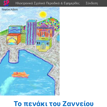
Ηλεκτρονικά Σχολικά Περιοδικά & Εφημερίδες
Σύνδεση
Το πενάκι του Ζαννείου