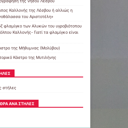
ογράφηση της νήσου Λέσβου
λπος Καλλονής της Λέσβου ή αλλιώς η
νοθάλασσα του Αριστοτέλη»
οζ φλαμίγκο των Αλυκών του υγροβιότοπου
όλπου Καλλονής- Γιατί τα φλαμίγκο είναι
άστρο της Μήθυμνας (Μολύβου)
στορικό Κάστρο της Μυτιλήνης
ΉΛΕΣ
ς στήλες
ΘΡΑ ΑΝΆ ΣΤΉΛΕΣ