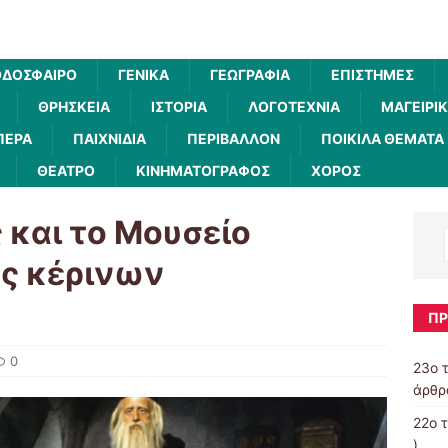
ΔΌΣΦΑΙΡΟ
ΓΕΝΙΚΆ
ΓΕΩΓΡΑΦΊΑ
ΕΠΙΣΤΉΜΕΣ
ΘΡΗΣΚΕΊΑ
ΙΣΤΟΡΊΑ
ΛΟΓΟΤΕΧΝΊΑ
ΜΑΓΕΙΡΙ
ΠΕΡΑ
ΠΑΙΧΝΊΔΙΑ
ΠΕΡΙΒΆΛΛΟΝ
ΠΟΙΚΊΛΑ ΘΈΜΑΤΑ
ΘΈΑΤΡΟ
ΚΙΝΗΜΑΤΟΓΡΆΦΟΣ
ΧΟΡΌΣ
 και το Μουσείο
ας κέρινων
ΠΡ
0
23ο 
άρθρα
22ο 
)