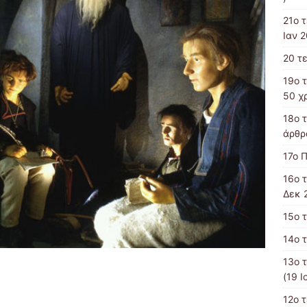
21ο 
Ιαν 2
20 τ
19o 
50 χ
18ο 
άρθρα
17ο 
16ο 
Δεκ 
15ο 
14ο 
13o 
(19 Ι
12o 