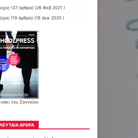
εύχος
(37 άρθρα) (26 Φεβ 2021 )
εύχος
(19 άρθρα) (18 Δεκ 2020 )
ενάκι του Ζαννείου
ΛΕΥΤΑΊΑ ΆΡΘΡΑ