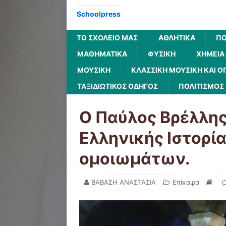
Schoolpress
ΤΟ ΣΧΟΛΕΙΟ ΜΑΣ
ΑΘΛΗΤΙΚΆ
ΠΟ
ΜΑΘΗΜΑΤΙΚΆ
ΦΥΣΙΚΉ
ΧΗΜΕΊΑ
ΜΟΥΣΙΚΉ
ΚΛΑΣΣΙΚΉ ΜΟΥΣΙΚΉ ΚΑΙ Ό
ΤΑΞΙΔΙΩΤΙΚΌΣ ΟΔΗΓΌΣ
ΠΟΛΙΤΙΣΜΌΣ
Ο Παύλος Βρέλλης
Ελληνικής Ιστορί
ομοιωμάτων.
ΒΑΒΑΣΗ ΑΝΑΣΤΑΣΙΑ
Επίκαιρα