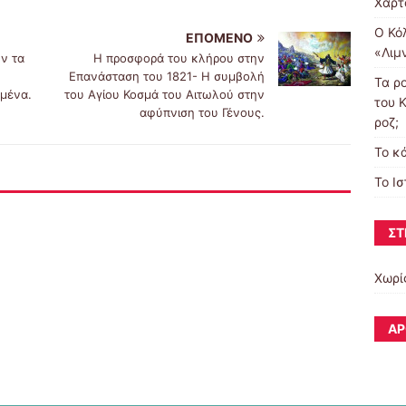
Χαρτ
Ο Κό
ΕΠΌΜΕΝΟ
«Λιμ
ν τα
Η προσφορά του κλήρου στην
Επανάσταση του 1821- Η συμβολή
Τα ρ
μένα.
του Αγίου Κοσμά του Αιτωλού στην
του Κ
αφύπνιση του Γένους.
ροζ;
To κ
Το Ι
ΣΤ
Χωρί
ΆΡ