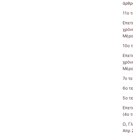
άρθρα
11ο 
Επετ
χρόν
Μέρο
10ο 
Επετ
χρόν
Μέρο
7o τ
6ο τ
5ο τ
Επετ
(4ο 
Ω, Γ
Απρ 