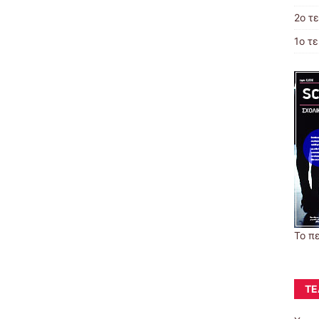
2o τ
1ο τ
Το π
ΤΕ