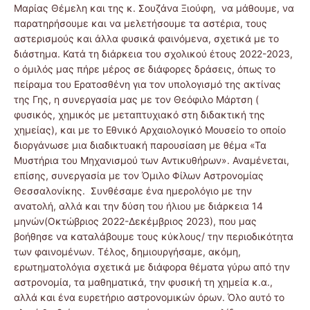
Μαρίας Θέμελη και της κ. Σουζάνα Ξιούφη, να μάθουμε, να
παρατηρήσουμε και να μελετήσουμε τα αστέρια, τους
αστερισμούς και άλλα φυσικά φαινόμενα, σχετικά με το
διάστημα. Κατά τη διάρκεια του σχολικού έτους 2022-2023,
ο όμιλός μας πήρε μέρος σε διάφορες δράσεις, όπως το
πείραμα του Ερατοσθένη για τον υπολογισμό της ακτίνας
της Γης, η συνεργασία μας με τον Θεόφιλο Μάρτση (
φυσικός, χημικός με μεταπτυχιακό στη διδακτική της
χημείας), και με το Εθνικό Αρχαιολογικό Μουσείο το οποίο
διοργάνωσε μια διαδικτυακή παρουσίαση με θέμα «Τα
Μυστήρια του Μηχανισμού των Αντικυθήρων». Αναμένεται,
επίσης, συνεργασία με τον Όμιλο Φίλων Αστρονομίας
Θεσσαλονίκης. Συνθέσαμε ένα ημερολόγιο με την
ανατολή, αλλά και την δύση του ήλιου με διάρκεια 14
μηνών(Οκτώβριος 2022-Δεκέμβριος 2023), που μας
βοήθησε να καταλάβουμε τους κύκλους/ την περιοδικότητα
των φαινομένων. Τέλος, δημιουργήσαμε, ακόμη,
ερωτηματολόγια σχετικά με διάφορα θέματα γύρω από την
αστρονομία, τα μαθηματικά, την φυσική τη χημεία κ.α.,
αλλά και ένα ευρετήριο αστρονομικών όρων. Όλο αυτό το