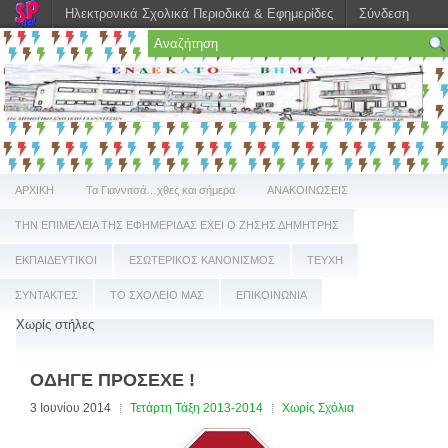
Ηλεκτρονικά Σχολικά Περιοδικά & Εφημερίδες
Σύνδεση
ΑΡΧΙΚΗ
Τα Γιαννιτσά…χθες και σήμερα
ΑΝΑΚΟΙΝΩΣΕΙΣ
ΤΗΝ ΕΠΙΜΕΛΕΙΑ ΤΗΣ ΕΦΗΜΕΡΙΔΑΣ ΕΧΕΙ Ο ΖΗΣΗΣ ΔΗΜΗΤΡΗΣ
ΕΚΠΑΙΔΕΥΤΙΚΟΙ
ΕΣΩΤΕΡΙΚΟΣ ΚΑΝΟΝΙΣΜΟΣ
ΤΕΥΧΗ
ΣΥΝΤΑΚΤΕΣ
ΤΟ ΣΧΟΛΕΙΟ ΜΑΣ
ΕΠΙΚΟΙΝΩΝΙΑ
Χωρίς στήλες
ΟΔΗΓΕ ΠΡΟΣΕΧΕ !
3 Ιουνίου 2014
Τετάρτη Τάξη 2013-2014
Χωρίς Σχόλια