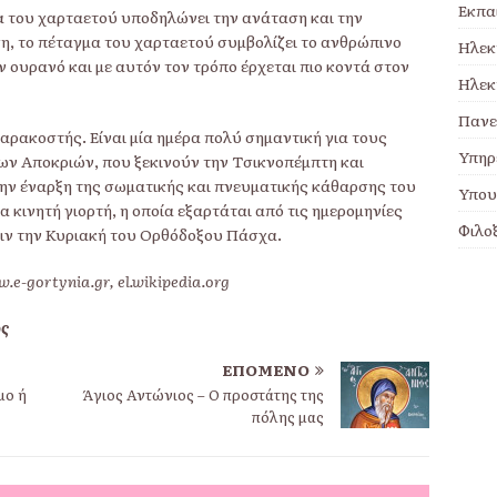
Εκπα
α του χαρταετού υποδηλώνει την ανάταση και την
η, το πέταγμα του χαρταετού συμβολίζει το ανθρώπινο
Ηλεκ
ν ουρανό και με αυτόν τον τρόπο έρχεται πιο κοντά στον
Ηλεκ
Πανε
αρακοστής. Είναι μία ημέρα πολύ σημαντική για τους
Υπηρ
των Αποκριών, που ξεκινούν την Τσικνοπέμπτη και
ην έναρξη της σωματικής και πνευματικής κάθαρσης του
Υπου
α κινητή γιορτή, η οποία εξαρτάται από τις ημερομηνίες
Φιλο
ριν την Κυριακή του Ορθόδοξου Πάσχα.
e-gortynia.gr, el.wikipedia.org
ος
ΕΠΌΜΕΝΟ
μο ή
Άγιος Αντώνιος – Ο προστάτης της
πόλης μας