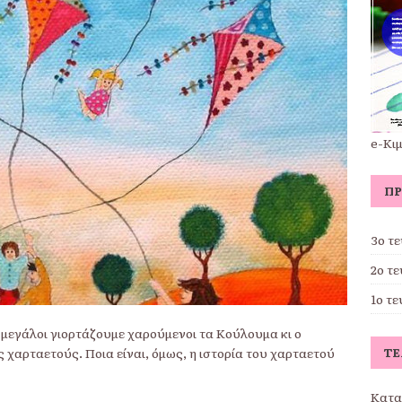
e-Κι
ΠΡ
3ο τ
2ο τ
1ο τ
 μεγάλοι γιορτάζουμε χαρούμενοι τα Κούλουμα κι ο
ΤΕ
χαρταετούς. Ποια είναι, όμως, η ιστορία του χαρταετού
Κατα