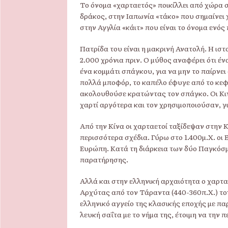
Το όνομα «χαρταετός» ποικίλλει από χώρα σ
δράκος, στην Ιαπωνία «τάκο» που σημαίνει 
στην Αγγλία «κάιτ» που είναι το όνομα ενός
Πατρίδα του είναι η μακρινή Ανατολή. Η ιστ
2.000 χρόνια πριν. Ο μύθος αναφέρει ότι έν
ένα κομμάτι σπάγκου, για να μην το παίρνει
πολλά μποφόρ, το καπέλο έφυγε από το κεφά
ακολουθούσε κρατώντας τον σπάγκο. Οι Κιν
χαρτί αργότερα και τον χρησιμοποιούσαν, γ
Από την Κίνα οι χαρταετοί ταξίδεψαν στην 
περισσότερα σχέδια. Γύρω στο 1.400μ.Χ. ο
Ευρώπη. Κατά τη διάρκεια των δύο Παγκό
παρατήρησης.
Αλλά και στην ελληνική αρχαιότητα ο χαρτα
Αρχύτας από τον Τάραντα (440-360π.Χ.) τον
ελληνικό αγγείο της κλασικής εποχής με πα
λευκή σαΐτα με το νήμα της, έτοιμη να την π