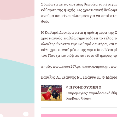
Σύμφωνα με τις αρχαίες θεωρίες το πέταγμ
κάθαρση της ψυχής. Ως χριστιανική θεώρησ
πνεύμα που είναι πλασμένο για να πετά στο
Θεό.
Η Καθαρά Δευτέρα είναι η πρώτη μέρα της Σ
χριστιανούς, καθώς σηματοδοτεί το τέλος 
ολοκληρώνονται την Καθαρά Δευτέρα, και τ
κάθε χριστιανού μέσω της νηστείας. Είναι μί
του Πάσχα και πέφτει πάντοτε 48 ημέρες π
πηγές: www.news247.gr, www.noupou.gr, www.
Βασίλης Α., Γιάννης Ν., Ιωάννα Κ. & Μάρι
ΠΡΟΗΓΟΎΜΕΝΟ
Ταυρομαχίες: παραδοσιακό έθι
βάρβαρο θέαμα;