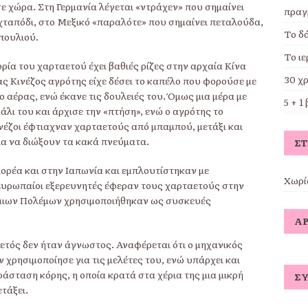
ε χώρα. Στη Γερμανία λέγεται «ντράχεν» που σημαίνει
πραγ
χταπόδι, στο Μεξικό «παραλότε» που σημαίνει πεταλούδα,
Το δ
 πουλιού.
Το ι
ορία του χαρταετού έχει βαθιές ρίζες στην αρχαία Κίνα
30 χ
ας Κινέζος αγρότης είχε δέσει το καπέλο που φορούσε με
 ο αέρας, ενώ έκανε τις δουλειές του. Όμως μια μέρα με
5 + 1
λι του και άρχισε την «πτήση», ενώ ο αγρότης το
έζοι έφτιαχναν χαρταετούς από μπαμπού, μετάξι και
ια να διώξουν τα κακά πνεύματα.
Σ
Κορέα και στην Ιαπωνία και εμπλουτίστηκαν με
Χωρί
ι Ευρωπαίοι εξερευνητές έφεραν τους χαρταετούς στην
σμιων Πολέμων χρησιμοποιήθηκαν ως συσκευές
ΆΡ
ετός δεν ήταν άγνωστος. Αναφέρεται ότι ο μηχανικός
 χρησιμοποίησε για τις μελέτες του, ενώ υπάρχει και
ράσταση κόρης, η οποία κρατά στα χέρια της μια μικρή
Σ
ετάξει.