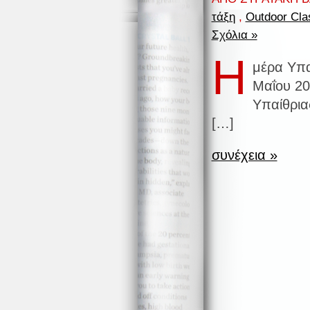
τάξη
,
Outdoor Cl
Σχόλια »
Η
μέρα Υπα
Μαΐου 20
Υπαίθριας
[…]
συνέχεια »