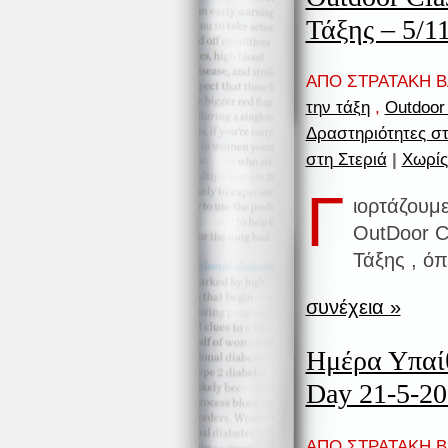
Τάξης – 5/1
ΑΠΟ ΣΤΡΑΤΑΚΗ ΒΑ
την τάξη
,
Outdoor
Δραστηριότητες σ
στη Στεριά
|
Χωρίς
Γ
ιορτάζουμ
OutDoor C
Τάξης , ό
συνέχεια »
Ημέρα Υπαίθ
Day 21-5-2
ΑΠΟ ΣΤΡΑΤΑΚΗ ΒΑ