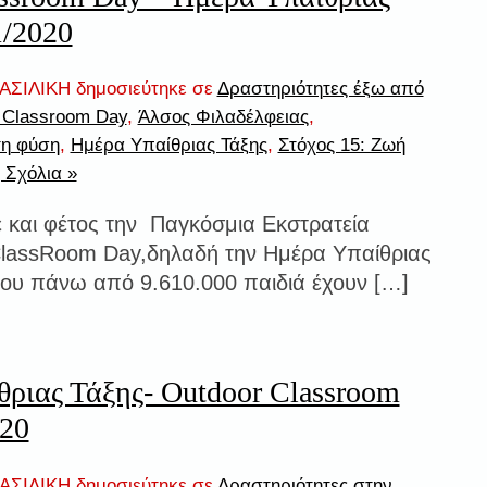
1/2020
ΣΙΛΙΚΗ δημοσιεύτηκε σε
Δραστηριότητες έξω από
 Classroom Day
,
Άλσος Φιλαδέλφειας
,
τη φύση
,
Ημέρα Υπαίθριας Τάξης
,
Στόχος 15: Ζωή
 Σχόλια »
ε και φέτος την Παγκόσμια Εκστρατεία
lassRoom Day,δηλαδή την Ημέρα Υπαίθριας
που πάνω από 9.610.000 παιδιά έχουν […]
ριας Τάξης- Outdoor Classroom
020
ΣΙΛΙΚΗ δημοσιεύτηκε σε
Δραστηριότητες στην