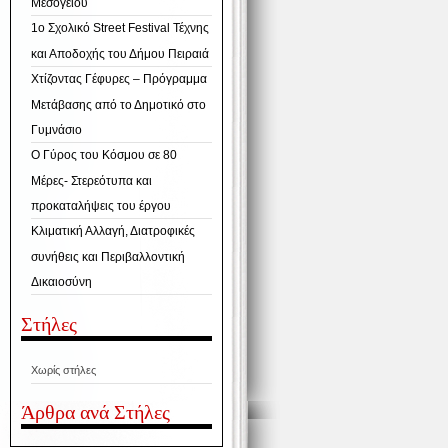
Μεσογείου
1ο Σχολικό Street Festival Τέχνης
και Αποδοχής του Δήμου Πειραιά
Χτίζοντας Γέφυρες – Πρόγραμμα
Μετάβασης από το Δημοτικό στο
Γυμνάσιο
Ο Γύρος του Κόσμου σε 80
Μέρες- Στερεότυπα και
προκαταλήψεις του έργου
Κλιματική Αλλαγή, Διατροφικές
συνήθεις και Περιβαλλοντική
Δικαιοσύνη
Στήλες
Χωρίς στήλες
Άρθρα ανά Στήλες