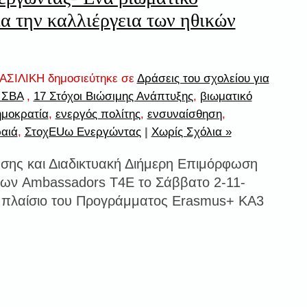
ια την καλλιέργεια των ηθικών
ΣΙΛΙΚΗ δημοσιεύτηκε σε
Δράσεις του σχολείου για
 ΣΒΑ
,
17 Στόχοι Βιώσιμης Ανάπτυξης
,
βιωματικό
ημοκρατία
,
ενεργός πολίτης
,
ενσυναίσθηση
,
ραιά
,
ΣτοχEUω Ενεργώντας
|
Χωρίς Σχόλια »
ώσης και Διαδικτυακή Διήμερη Επιμόρφωση
 των Ambassadors T4E το Σάββατο 2-11-
ο πλαίσιο του Προγράμματος Erasmus+ KA3