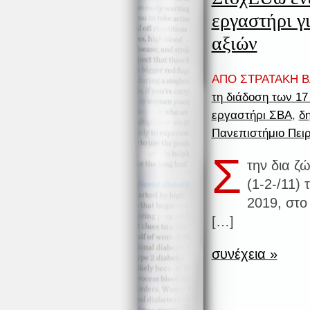
εργαστήρι γ
αξιών
ΑΠΟ ΣΤΡΑΤΑΚΗ ΒΑ
τη διάδοση των 17
εργαστήρι ΣΒΑ
,
δ
Πανεπιστήμιο Πει
Σ
την δια ζ
(1-2-/11)
2019, στ
[…]
συνέχεια »