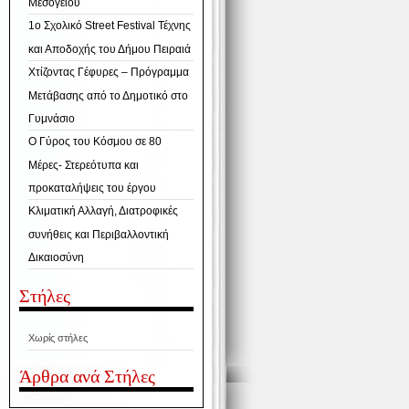
Μεσογείου
1ο Σχολικό Street Festival Τέχνης
και Αποδοχής του Δήμου Πειραιά
Χτίζοντας Γέφυρες – Πρόγραμμα
Μετάβασης από το Δημοτικό στο
Γυμνάσιο
Ο Γύρος του Κόσμου σε 80
Μέρες- Στερεότυπα και
προκαταλήψεις του έργου
Κλιματική Αλλαγή, Διατροφικές
συνήθεις και Περιβαλλοντική
Δικαιοσύνη
Στήλες
Χωρίς στήλες
Άρθρα ανά Στήλες